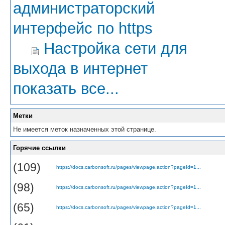
администраторский
интерфейс по https
Настройка сети для
выхода в интернет
показать все...
Метки
Не имеется меток назначенных этой странице.
Горячие ссылки
(109)
https://docs.carbonsoft.ru/pages/viewpage.action?pageId=1...
(98)
https://docs.carbonsoft.ru/pages/viewpage.action?pageId=1...
(65)
https://docs.carbonsoft.ru/pages/viewpage.action?pageId=1...