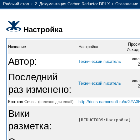
Рабочий стол
2. Документация Carbon Reductor DPI X
Оглавление
Настройка
Просм
Название:
Настройка
Исходн
Автор:
июл
Технический писатель
2
Последний
июл
Технический писатель
2
раз изменено:
Краткая Связь:
http://docs.carbonsoft.ru/x/GYA3
(полезно для email)
Вики
[REDUCTOR9:Настройка]
разметка: