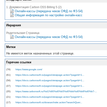
1. Документация Carbon OSS Billing 5 (2)
Онлайн-кассы (передача чеков ОФД по ФЗ-54)
Общая информация по настройке онлайн-касс
Иерархия
Родительская Страница
Онлайн-кассы (передача чеков ОФД по ФЗ-54)
Метки
Не имеется меток назначенных этой странице.
Горячие ссылки
(78)
https://www.google.com/
(61)
https://docs.carbonsoft.ru/pages/viewpage.action?pageId=1...
(58)
https://docs.carbonsoft.ru/pages/viewpage.action?pageId=1...
(37)
https://docs.carbonsoft.ru/pages/viewpage.action?pageId=1...
(35)
https://www.carbonsoft.ru/%d1%80%d0%b5%d0%bb%d0%b8%d0%b7-...
(21)
https://docs.carbonsoft.ru/pages/viewpage.action?pageId=1...
(17)
https://docs.carbonsoft.ru/dosearchsite.action?searchQuer...