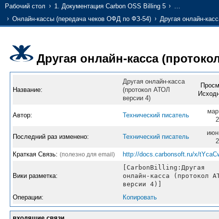
Рабочий стол
1. Документация Carbon OSS Billing 5
…
Онлайн-кассы (передача чеков ОФД по ФЗ-54)
Другая онлайн-касс
Другая онлайн-касса (протоко
Другая онлайн-касса
Просм
Название:
(протокол АТОЛ
Исходн
версии 4)
мар
Автор:
Технический писатель
2
июн
Последний раз изменено:
Технический писатель
2
Краткая Связь:
http://docs.carbonsoft.ru/x/tYcaC
(полезно для email)
[CarbonBilling:Другая
Вики разметка:
онлайн-касса (протокол А
версии 4)]
Операции:
Копировать
входящие связи