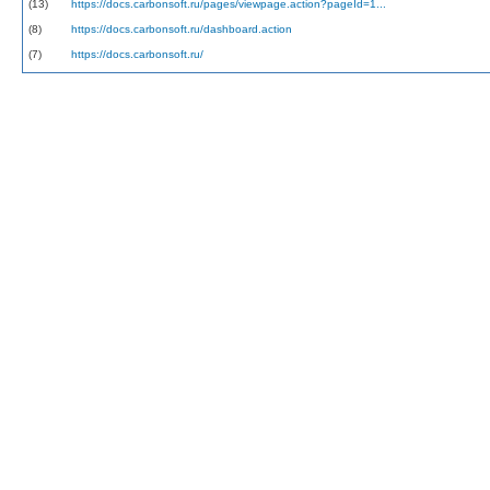
(13)
https://docs.carbonsoft.ru/pages/viewpage.action?pageId=1...
(8)
https://docs.carbonsoft.ru/dashboard.action
(7)
https://docs.carbonsoft.ru/