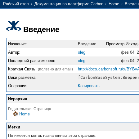
Рабочий стол
Документация по платформе Carbon
Home
Введен
Введение
Название:
Введение
Просмотр Исходн
Автор:
oleg
фев 04, 
Последний раз изменено:
oleg
фев 04, 
Краткая Связь:
http://docs.carbonsoft.ru/x/BYBv
(полезно для email)
Вики разметка:
[CarbonBaseSystem:Введен
Операции:
Копировать
Иерархия
Родительская Страница
Home
Метки
Не имеется меток назначенных этой странице.