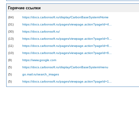
Горячие ссылки
(84)
https://docs.carbonsoft.ru/display/CarbonBaseSystem/Home
(31)
https://docs.carbonsoft.ru/pages/viewpage.action?pageId=4...
(30)
https://docs.carbonsoft.ru/
(13)
https://docs.carbonsoft.ru/pages/viewpage.action?pageId=5...
(11)
https://docs.carbonsoft.ru/pages/viewpage.action?pageId=6...
(10)
https://docs.carbonsoft.ru/pages/viewpage.action?pageId=6...
(9)
https://www.google.com
(5)
https://docs.carbonsoft.ru/display/CarbonBaseSystem/menu
(5)
go.mail.ru/search_images
(5)
https://docs.carbonsoft.ru/pages/viewpage.action?pageId=1...