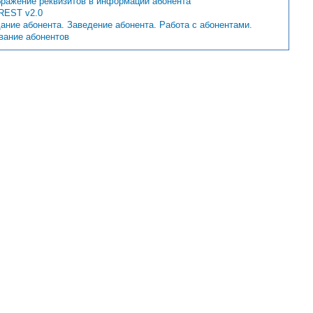
ражение реквизитов в информации абонента
REST v2.0
ание абонента. Заведение абонента. Работа с абонентами.
вание абонентов