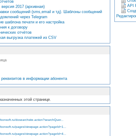
Отоб
отчетов
API 
версия 2017 (архивная)
Созд
авки сообщений (sms,email и тд). Шаблоны сообщений
Редактиро
едомлений через Telegram
е шаблона печати и его настройка
ния к договору
нических отчётов
кая выгрузка платежей из CSV
ница
 реквизитов в информации абонента
назначенных этой странице.
rbonsoft.ru/dosearchsite.action?searchQuer...
arbonsoft.ru/pages/viewpage.action?pageId=1...
arbonsoft.ru/pages/viewpage.action?pageId=4...