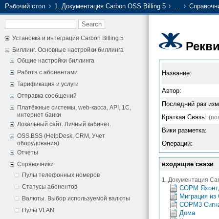
Рабочий стол
1. Документация Carbon OSS Billing 5
…
Справочн
Установка и интеграция Carbon Billing 5
Рекв
Биллинг. Основные настройки биллинга
Общие настройки биллинга
Работа с абонентами
Название:
Тарификация и услуги
Автор:
Отправка сообщений
Последний раз изм
Платёжные системы, web-касса, API, 1С,
интернет банки
Краткая Связь:
(по
Локальный сайт. Личный кабинет.
Вики разметка:
OSS.BSS (HelpDesk, CRM, Учет
оборудования)
Операции:
Отчеты
входящие связи
Справочники
Пулы телефонных номеров
1. Документация Carb
Статусы абонентов
СОРМ Яхонт, 
Миграция из
Валюты. Выбор используемой валюты
СОРМ3 Сигна
Пулы VLAN
Дома