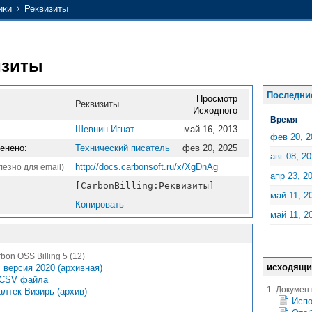
ики
Реквизиты
изиты
Последни
Просмотр
Реквизиты
Исходного
Время
Шевнин Игнат
май 16, 2013
фев 20, 2
енено:
Технический писатель
фев 20, 2025
авг 08, 2
http://docs.carbonsoft.ru/x/XgDnAg
лезно для email)
апр 23, 2
[CarbonBilling:Реквизиты]
май 11, 2
Копировать
май 11, 2
on OSS Billing 5 (12)
исходящи
версия 2020 (архивная)
 CSV файла
1. Документ
лтек Визирь (архив)
Испо