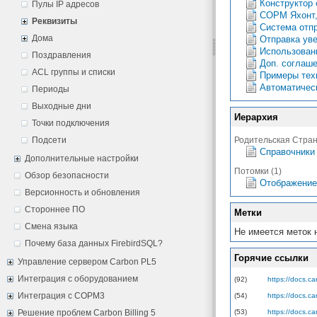
Конструктор 
Пулы IP адресов
СОРМ Яхонт, 
Реквизиты
Система отпр
Дома
Отправка ув
Использовани
Поздравления
Доп. соглаше
ACL группы и списки
Примеры тех
Автоматичес
Периоды
Выходные дни
Иерархия
Точки подключения
Подсети
Родительская Стра
Справочники
Дополнительные настройки
Потомки (1)
Обзор безопасности
Отображение
Версионность и обновления
Стороннее ПО
Метки
Смена языка
Не имеется меток 
Почему база данных FirebirdSQL?
Горячие ссылки
Управление сервером Carbon PL5
Интеграция с оборудованием
(92)
https://docs.ca
Интеграция с СОРМ3
(54)
https://docs.c
Решение проблем Carbon Billing 5
(53)
https://docs.c