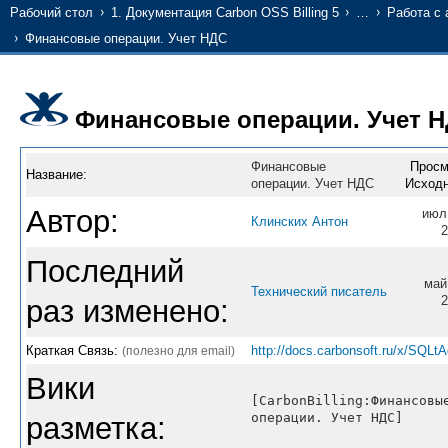
Рабочий стол
1. Документация Carbon OSS Billing 5
…
Работа с
Финансовые операции. Учет НДС
Финансовые операции. Учет 
Финансовые
Просм
Название:
операции. Учет НДС
Исходн
Автор:
июл
Клинских Антон
2
Последний
май
Технический писатель
2
раз изменено:
Краткая Связь:
http://docs.carbonsoft.ru/x/SQLt
(полезно для email)
Вики
[CarbonBilling:Финансовы
операции. Учет НДС]
разметка: