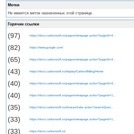
Метки
Не имеется меток назначенных этой странице.
Горячие ссылки
(97)
https://docs.carbonsoft.ru/pages/viewpage.action?pageId=4...
(82)
https://www.google.com/
(65)
https://docs.carbonsoft.ru/pages/viewpage.action?pageId=4...
(43)
https://docs.carbonsoft.ru/display/CarbonBilling/Home
(40)
https://docs.carbonsoft.ru/pages/viewpage.action?pageId=4...
(40)
https://docs.carbonsoft.ru/pages/viewpage.action?pageId=1...
(35)
https://docs.carbonsoft.ru/dosearchsite.action?searchQuer...
(33)
https://docs.carbonsoft.ru/pages/viewpage.action?pageId=1...
(33)
https://docs.carbonsoft.ru/