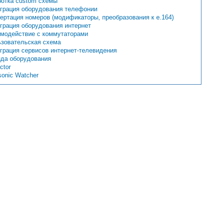
ботка custom схемы
грация оборудования телефонии
ертация номеров (модификаторы, преобразования к e.164)
грация оборудования интернет
модействие с коммутаторами
зовательская схема
грация сервисов интернет-телевидения
да оборудования
ctor
sonic Watcher