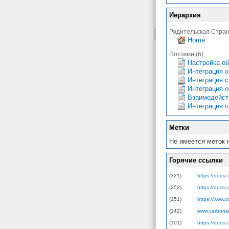
Иерархия
Родительская Стра
Home
Потомки (6)
Настройка о
Интеграция 
Интеграция 
Интеграция о
Взаимодейст
Интеграция с
Метки
Не имеется меток 
Горячие ссылки
(321)
https://docs.
(252)
https://docs
(151)
https://www.c
(142)
www.carbonsof
(101)
https://docs