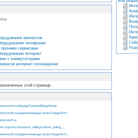
или разра
Инте
Конв
Инте
ница
Взаи
Поль
Инте
Арен
борудования абонентов
Colle
оборудования телефонии
Flus
с прочими сервисами
борудования интернет
вие с коммутаторами
ервисов интернет-телевидения
назначенных этой странице.
carbonsoft.ru/display/CarbonBilling/Home
.carbonsoft.ru/pages/viewpage.action?pageId=5...
arbonsoft.ru
t.ru/products/carbon_billing/carbon_billing_...
.carbonsoft.ru/pages/viewpage.action?pageId=1...