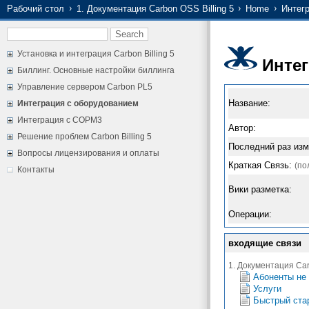
Рабочий стол
1. Документация Carbon OSS Billing 5
Home
Интег
Установка и интеграция Carbon Billing 5
Инте
Биллинг. Основные настройки биллинга
Управление сервером Carbon PL5
Название:
Интеграция с оборудованием
Интеграция с СОРМ3
Автор:
Решение проблем Carbon Billing 5
Последний раз изм
Вопросы лицензирования и оплаты
Краткая Связь:
(по
Контакты
Вики разметка:
Операции:
входящие связи
1. Документация Carb
Абоненты не 
Услуги
Быстрый стар