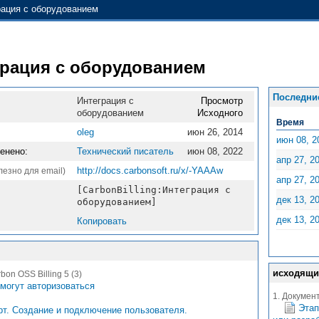
рация с оборудованием
грация с оборудованием
Последни
Интеграция с
Просмотр
оборудованием
Исходного
Время
oleg
июн 26, 2014
июн 08, 2
енено:
Технический писатель
июн 08, 2022
апр 27, 2
http://docs.carbonsoft.ru/x/-YAAAw
лезно для email)
апр 27, 2
[CarbonBilling:Интеграция с
дек 13, 2
оборудованием]
дек 13, 2
Копировать
исходящи
on OSS Billing 5 (3)
могут авторизоваться
1. Документ
Этап
т. Создание и подключение пользователя.