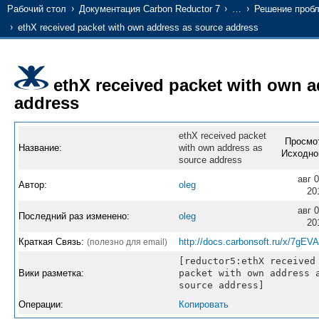
Рабочий стол
Документация Carbon Reductor 7
…
Решение проб
ethX received packet with own address as source address
ethX received packet with own a
address
ethX received packet
Просмо
Название:
with own address as
Исходно
source address
авг 0
Автор:
oleg
20
авг 0
Последний раз изменено:
oleg
20
Краткая Связь:
http://docs.carbonsoft.ru/x/7gEV
(полезно для email)
[reductor5:ethX received
Вики разметка:
packet with own address 
source address]
Операции:
Копировать