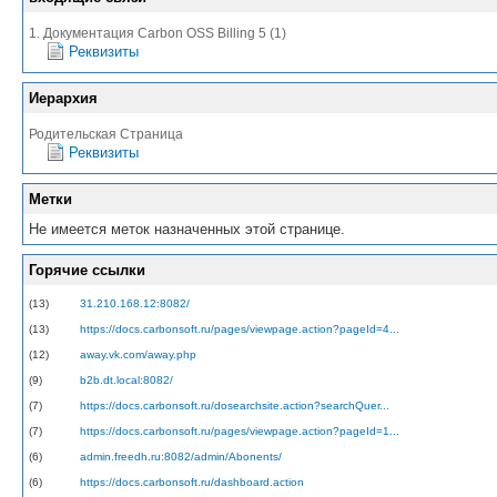
1. Документация Carbon OSS Billing 5 (1)
Реквизиты
Иерархия
Родительская Страница
Реквизиты
Метки
Не имеется меток назначенных этой странице.
Горячие ссылки
(13)
31.210.168.12:8082/
(13)
https://docs.carbonsoft.ru/pages/viewpage.action?pageId=4...
(12)
away.vk.com/away.php
(9)
b2b.dt.local:8082/
(7)
https://docs.carbonsoft.ru/dosearchsite.action?searchQuer...
(7)
https://docs.carbonsoft.ru/pages/viewpage.action?pageId=1...
(6)
admin.freedh.ru:8082/admin/Abonents/
(6)
https://docs.carbonsoft.ru/dashboard.action