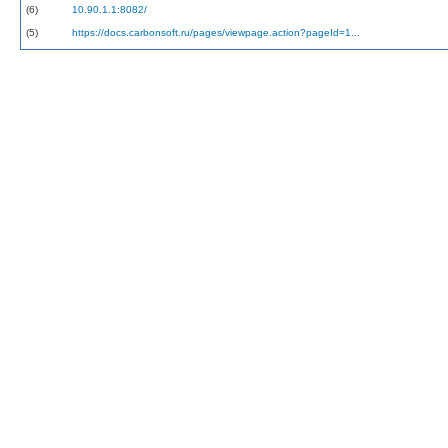
(6)
10.90.1.1:8082/
(5)
https://docs.carbonsoft.ru/pages/viewpage.action?pageId=1...