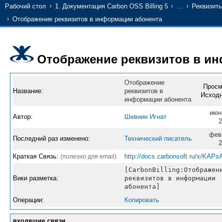
Рабочий стол
1. Документация Carbon OSS Billing 5
…
Реквизит
Отображение реквизитов в информации абонента
Отображение реквизитов в и
Отображение
Просм
Название:
реквизитов в
Исходн
информации абонента
июн
Автор:
Шевнин Игнат
2
фев
Последний раз изменено:
Технический писатель
2
Краткая Связь:
http://docs.carbonsoft.ru/x/KAPs
(полезно для email)
[CarbonBilling:Отображен
Вики разметка:
реквизитов в информации
абонента]
Операции:
Копировать
входящие связи