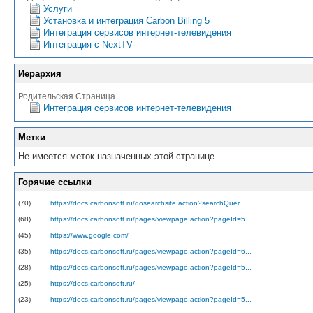
Услуги
Установка и интеграция Carbon Billing 5
Интеграция сервисов интернет-телевидения
Интеграция с NextTV
Иерархия
Родительская Страница
Интеграция сервисов интернет-телевидения
Метки
Не имеется меток назначенных этой странице.
Горячие ссылки
(70)
https://docs.carbonsoft.ru/dosearchsite.action?searchQuer...
(68)
https://docs.carbonsoft.ru/pages/viewpage.action?pageId=5...
(45)
https://www.google.com/
(35)
https://docs.carbonsoft.ru/pages/viewpage.action?pageId=6...
(28)
https://docs.carbonsoft.ru/pages/viewpage.action?pageId=5...
(25)
https://docs.carbonsoft.ru/
(23)
https://docs.carbonsoft.ru/pages/viewpage.action?pageId=5...