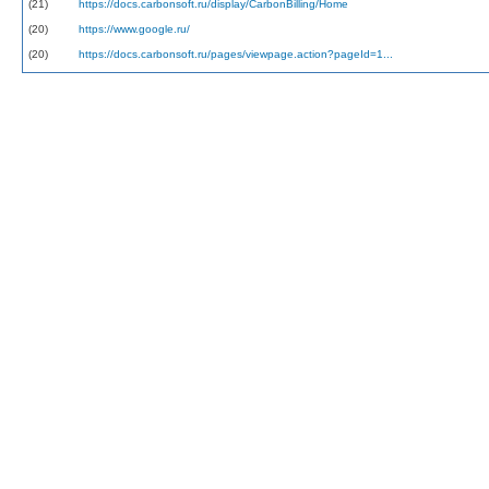
(21)
https://docs.carbonsoft.ru/display/CarbonBilling/Home
(20)
https://www.google.ru/
(20)
https://docs.carbonsoft.ru/pages/viewpage.action?pageId=1...