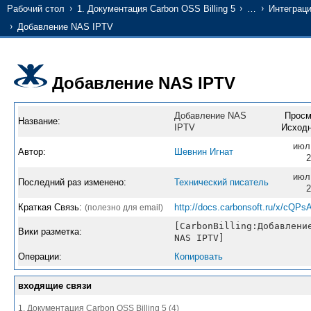
Рабочий стол
1. Документация Carbon OSS Billing 5
…
Интеграци
Добавление NAS IPTV
Добавление NAS IPTV
Добавление NAS
Просм
Название:
IPTV
Исходн
июл
Автор:
Шевнин Игнат
2
июл
Последний раз изменено:
Технический писатель
2
Краткая Связь:
http://docs.carbonsoft.ru/x/cQPs
(полезно для email)
[CarbonBilling:Добавлени
Вики разметка:
NAS IPTV]
Операции:
Копировать
входящие связи
1. Документация Carbon OSS Billing 5 (4)