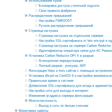
Использование хуков
Блокировка доступа статичной подсети
Свои правила файрвола
Распределение прерываний
Настройка FWBOOST
Ручное распределение прерываний
Страница-заглушка
Страница-заглушка на отдельном сервере
Настройка SSL-сертификата от lets encrypt и ng
Страница-заглушка на сервере Carbon Reductor
Идентификатор оператора связи для АС Ревиз
Установка Carbon Reductor DPI X в разрыв
Асинхронная маршрутизация
Полный разрыв - proxyarp, NAT
Фильтрация https и hsts сайтов с помощью встроенног
Установка dhcpd на CentOS 6 и настройка минимально
Правильное время в системе
Добавление SSL-сертификата для входа в администра
Настройка сети для выхода в интернет
Изменение ip-адреса сервера фильтрации
Многосписочность
Выход в сеть по белым спискам
Мониторинг работы