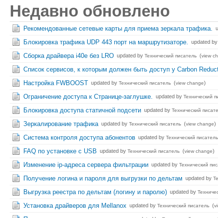
Недавно обновлено
Рекомендованные сетевые карты для приема зеркала трафика.
Блокировка трафика UDP 443 порт на маршрутизаторе.
updated b
Сборка драйвера i40e без LRO
updated by
(
Технический писатель
view c
Список сервисов, к которым должен быть доступ у Carbon Reduc
Настройка FWBOOST
updated by
(
)
Технический писатель
view change
Ограничение доступа к Странице-заглушке.
updated by
Технический п
Блокировка доступа статичной подсети
updated by
Технический писат
Зеркалирование трафика
updated by
(
)
Технический писатель
view change
Система контроля доступа абонентов
updated by
Технический писатель
FAQ по установке с USB
updated by
(
)
Технический писатель
view change
Изменение ip-адреса сервера фильтрации
updated by
Технический пи
Получение логина и пароля для выгрузки по дельтам
updated by
Т
Выгрузка реестра по дельтам (логину и паролю)
updated by
Техниче
Установка драйверов для Mellanox
updated by
(
Технический писатель
v