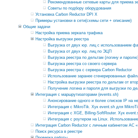
Рекомендованные сетевые карты для приема з
Советы по подбору оборудования
Установка Carbon Reductor DPI X
Примеры установки в сети(схемы сети + описание)
Общие задачи
Настройка приема зеркала трафика
Настройка выгрузки реестра
Выгрузка от двух юр. лиц c использованием ф
Выгрузка от двух юр. лиц по ЭЦП
Выгрузка реестра по дельтам (логину и паролю
Выгрузка реестра со своего сервера
Выгрузка реестра с сервера Carbon Reductor
Использование заранее сгенерированных файла
Настройка выгрузки реестра по дельтам от вто
Получение логина и пароля для выгрузки по д
Интеграция с маршрутизаторами (events.sh)
Анонсирование одного и более списков IP на 
Интеграция с MikroTik. Хук event.sh для MikroTi
Интеграция с XGE, Billing-SoftRouter. Хук event.
Интеграция с роутером на Linux. Использование
Интеграция Carbon Reductor с личным кабинетом АС «
Поиск ресурса в реестре
Проверка работы