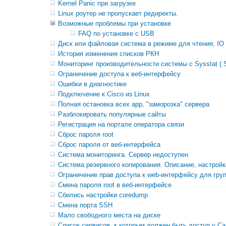
Kernel Panic при загрузке
Linux роутер не пропускает редиректы.
Возможные проблемы при установке
FAQ по установке с USB
Диск или файловая система в режиме для чтения, IO er
История изменения списков РКН
Мониторинг производительности системы с Sysstat ( S
Ограничение доступа к веб-интерфейсу
Ошибки в диагностике
Подключение к Cisco из Linux
Полная остановка всех app, "заморозка" сервера
Разблокировать популярные сайты
Регистрация на портале оператора связи
Сброс пароля root
Сброс пароля от веб-интерфейса
Система мониторинга. Сервер недоступен
Система резервного копирования. Описание, настройк
Ограничение прав доступа к web-интерфейсу для гру
Смена пароля root в веб-интерфейсе
Сбились настройки coredump
Смена порта SSH
Мало свободного места на диске
Список сервисов, к которым должен быть доступ у Ca