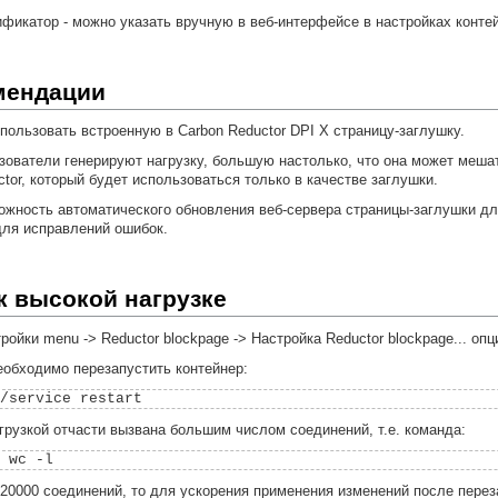
фикатор - можно указать вручную в веб-интерфейсе в настройках контей
мендации
ользовать встроенную в Carbon Reductor DPI X страницу-заглушку.
зователи генерируют нагрузку, большую настолько, что она может меш
tor, который будет использоваться только в качестве заглушки.
ожность автоматического обновления веб-сервера страницы-заглушки д
 для исправлений ошибок.
к высокой нагрузке
ойки menu -> Reductor blockpage -> Настройка Reductor blockpage... опц
обходимо перезапустить контейнер:
грузкой отчасти вызвана большим числом соединений, т.е. команда:
20000 соединений, то для ускорения применения изменений после перез