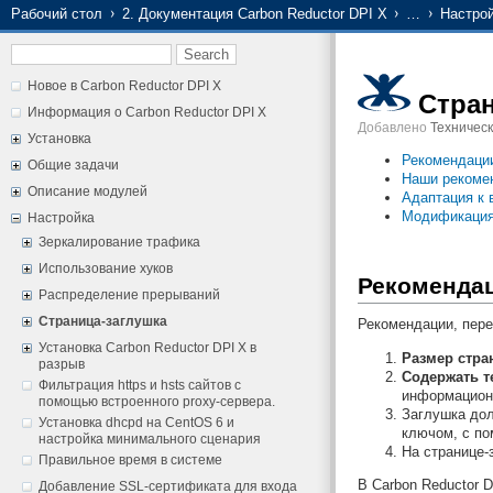
Рабочий стол
2. Документация Carbon Reductor DPI X
…
Настро
Новое в Carbon Reductor DPI X
Стран
Информация о Carbon Reductor DPI X
Добавлено
Техничес
Установка
Рекомендации
Общие задачи
Наши рекоме
Описание модулей
Адаптация к 
Модификация
Настройка
Зеркалирование трафика
Использование хуков
Рекомендац
Распределение прерываний
Страница-заглушка
Рекомендации, пер
Установка Carbon Reductor DPI X в
Размер стр
разрыв
Содержать т
Фильтрация https и hsts сайтов с
информацион
помощью встроенного proxy-сервера.
Заглушка до
Установка dhcpd на CentOS 6 и
ключом, с по
настройка минимального сценария
На странице
Правильное время в системе
В Carbon Reductor 
Добавление SSL-сертификата для входа