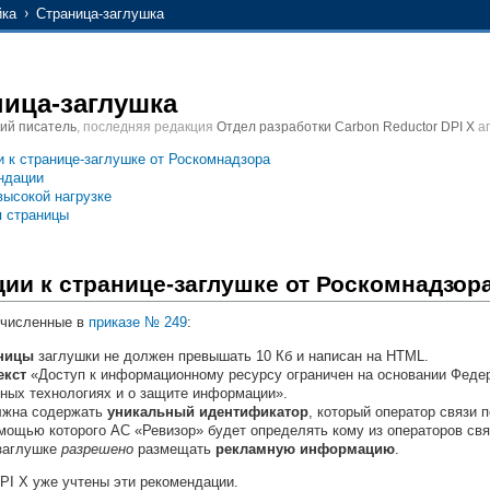
йка
Страница-заглушка
ица-заглушка
кий писатель
, последняя редакция
Отдел разработки Carbon Reductor DPI X
ап
 к странице-заглушке от Роскомнадзора
ндации
высокой нагрузке
 страницы
ии к странице-заглушке от Роскомнадзор
ечисленные в
приказе № 249
:
аницы
заглушки не должен превышать 10 Кб и написан на HTML.
екст
«Доступ к информационному ресурсу ограничен на основании Федера
ных технологиях и о защите информации».
лжна содержать
уникальный идентификатор
, который оператор связи 
мощью которого АС «Ревизор» будет определять кому из операторов свя
-заглушке
разрешено
размещать
рекламную информацию
.
DPI X уже учтены эти рекомендации.