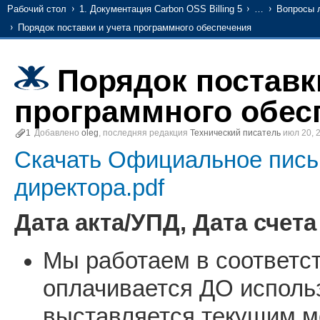
Рабочий стол
1. Документация Carbon OSS Billing 5
…
Вопросы 
Порядок поставки и учета программного обеспечения
Порядок поставк
программного обес
1
Добавлено
oleg
, последняя редакция
Технический писатель
июл 20, 
Скачать Официальное письм
директора.pdf
Дата акта/УПД, Дата счет
Мы работаем в соответс
оплачивается ДО использ
выставляется текущим м