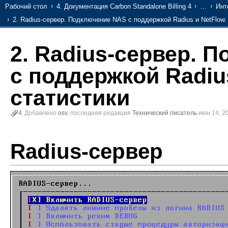
Рабочий стол
4. Документация Carbon Standalone Billing 4
…
Инт
2. Radius-сервер. Подключение NAS с поддержкой Radius и NetFlow.
2. Radius-сервер. 
с поддержкой Radiu
статистики
4
Добавлено
osv
, последняя редакция
Технический писатель
июн 14, 2
Radius-сервер