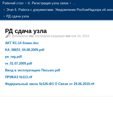
Рабочий стол
6. Регистрация узла связи
…
Этап 6. Работа с документами. Уведомление РосКомНадзора об окон
РД сдача узла
РД сдача узла
7
Добавлено
osv
, последняя редакция
osv
ноя 16, 2010
AKT КС-14 бланк.doc
KA_08653_04.08.2009.pdf
pe_reg.pdf
re_01.07.2009.pdf
Ввод в эксплуатацию Письмо.pdf
ПРИКАЗ №113.rtf
Федеральный закон №126-ФЗ О Связи от 29.06.2010.rtf