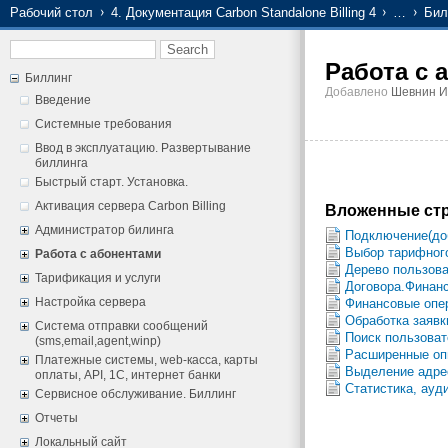
Рабочий стол
4. Документация Carbon Standalone Billing 4
…
Бил
Работа с 
Биллинг
Добавлено
Шевнин И
Введение
Системные требования
Ввод в эксплуатацию. Развертывание
биллинга
Быстрый старт. Установка.
Активация сервера Carbon Billing
Вложенные стр
Администратор билинга
Подключение(доб
Выбор тарифного
Работа с абонентами
Дерево пользова
Тарификация и услуги
Договора.Финан
Настройка сервера
Финансовые опе
Обработка заявк
Система отправки сообщений
Поиск пользова
(sms,email,agent,winp)
Расширенные оп
Платежные системы, web-касса, карты
Выделение адре
оплаты, API, 1С, интернет банки
Статистика, ауди
Сервисное обслуживание. Биллинг
Отчеты
Локальный сайт