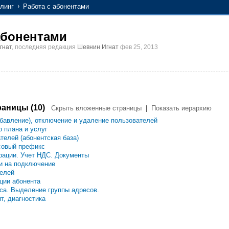
линг
Работа с абонентами
абонентами
гнат
, последняя редакция
Шевнин Игнат
фев 25, 2013
аницы (10)
Скрыть вложенные страницы
|
Показать иерархию
авление), отключение и удаление пользователей
 плана и услуг
телей (абонентская база)
совый префикс
рации. Учет НДС. Документы
и на подключение
телей
ции абонента
са. Выделение группы адресов.
т, диагностика