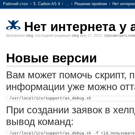
Рабочий стол
5. Carbon AS 4
…
Решение проблем
Нет интерне
Нет интернета у 
Добавлено
oleg
, последняя редакция
oleg
июн 17, 2013
(
просмотреть из
Новые версии
Вам может помочь скрипт, п
информации уже можно отт
При создании заявок в хел
вывод команд:
/usr/local/ics/support/as_debug.sh -f <id_пользовател