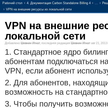
Рабочий стол
4. Документация Carbon Standalone Billing 4
…
Реш
VPN на внешние ресурсы из локальной сети
VPN на внешние ре
локальной сети
Добавлено
Шевнин Игнат
, последняя редакция
Шевнин Игнат
авг 21, 201
1. Стандартное ядро билинг
абонентам подключаться н
VPN, если абонент использ
2. Для абонентов, находящ
возможность на стандартном
3. Чтобы получить возможн