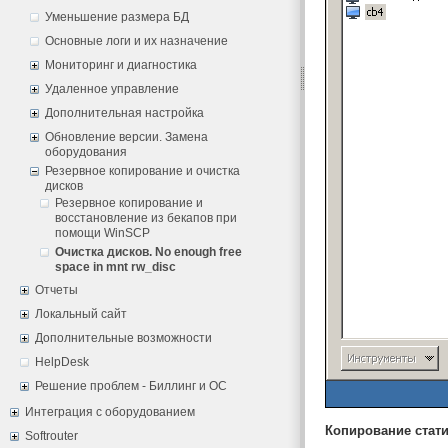
Уменьшение размера БД
Основные логи и их назначение
Мониторинг и диагностика
Удаленное управление
Дополнительная настройка
Обновление версии. Замена
оборудования
Резервное копирование и очистка
дисков
Резервное копирование и
восстановление из бекапов при
помощи WinSCP
Очистка дисков. No enough free
space in mnt rw_disc
Отчеты
Локальный сайт
Дополнительные возможности
HelpDesk
Решение проблем - Биллинг и ОС
Интеграция с оборудованием
Копирование стати
Softrouter