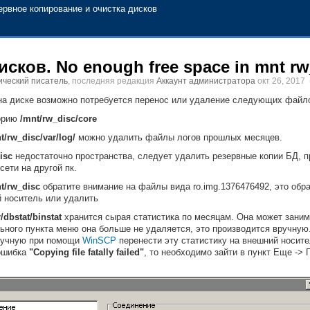
ервное копирование и очистка дисков
исков. No enough free space in mnt rw
ический писатель
, последняя редакция
Аккаунт администратора
окт 26, 2017
 на диске возможно потребуется перенос или удаление следующих файл
орию
/mnt/rw_disc/core
t/rw_disc/var/log/
можно удалить файлы логов прошлых месяцев.
isc
недостаточно пространства, следует удалить резервные копии БД, п
сети на другой пк.
t/rw_disc
обратите внимание на файлы вида ro.img.1376476492, это обр
й носитель или удалить
r/dbstat/binstat
хранится сырая статистика по месяцам. Она может занима
ного пункта меню она больше не удаляется, это производится вручную
ручную при помощи
WinSCP
перенести эту статистику на внешний носите
ошибка
"Copying file fatally failed"
, то необходимо зайти в пункт Еще ->