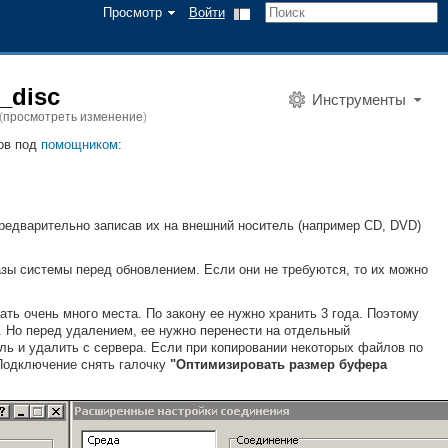
Просмотр
Войти
_disc
Инструменты
(
просмотреть изменение
)
ов под
помощником
:
редварительно записав их на внешний носитель (например CD, DVD)
азы системы перед обновлением. Если они не требуются, то их можно
ть очень много места. По закону ее нужно хранить 3 года. Поэтому
. Но перед удалением, ее нужно перенести на отдельный
ль и удалить с сервера. Если при копировании некоторых файлов по
 Подключение снять галочку
"Оптимизировать размер буфера