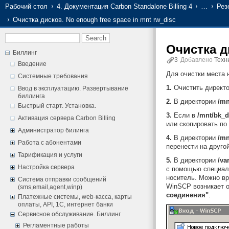
Рабочий стол
4. Документация Carbon Standalone Billing 4
…
Рез
Очистка дисков. No enough free space in mnt rw_disc
Очистка д
Биллинг
3
Добавлено
Техн
Введение
Для очистки места
Системные требования
1.
Очистить директ
Ввод в эксплуатацию. Развертывание
биллинга
2.
В директории
/mn
Быстрый старт. Установка.
3.
Если в
/mnt/bk_d
Активация сервера Carbon Billing
или скопировать по 
Администратор билинга
4.
В директории
/mn
Работа с абонентами
перенести на друго
Тарификация и услуги
5.
В директории
/va
Настройка сервера
с помощью специаль
носитель. Можно в
Система отправки сообщений
WinSCP возникает 
(sms,email,agent,winp)
соединения"
.
Платежные системы, web-касса, карты
оплаты, API, 1С, интернет банки
Сервисное обслуживание. Биллинг
Регламентные работы