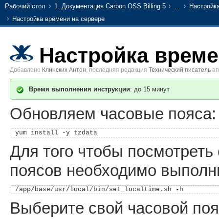
Рабочий стол
1. Документация Carbon OSS Billing 5
…
Настройк
Настройка времени на сервере
Настройка време
Добавлено
Клинских Антон
, последняя редакция
Технический писатель
ап
Время выполнения инструкции
: до 15 минут
Обновляем часовые пояса:
yum install -y tzdata
Для того чтобы посмотреть
поясов необходимо выполн
/app/base/usr/local/bin/set_localtime.sh -h
Выберите свой часовой поя