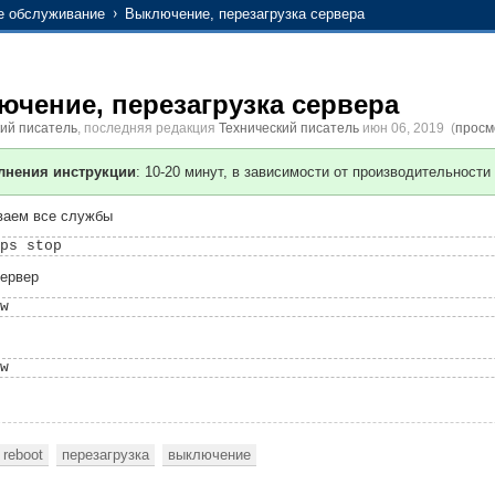
е обслуживание
Выключение, перезагрузка сервера
чение, перезагрузка сервера
кий писатель
, последняя редакция
Технический писатель
июн 06, 2019
(
просм
лнения инструкции
: 10-20 минут, в зависимости от производительности
ваем все службы
ервер
reboot
перезагрузка
выключение