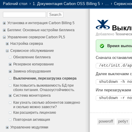
Рабочий стол
1. Документация Carbon OSS Billing 5
…
Сервисно
Установка и интеграция Carbon Billing 5
Выклю
Биллинг. Основные настройки биллинга
Добавлено
Техничес
Управление сервером Carbon PL5
Настройка сервера
Время выпо
Сервисное обслуживание
Обновление биллинга
Сначала останавли
Резервное копирование
Замена оборудования
Далее выключаем с
Выключение, перезагрузка сервера
Как повысить выживаемость БД при
сбоях питания. Отказоустойчивость.
Или перезагружаем
Система мониторинга
Как узнать сколько абонентов заведено
и сколько можно завести?
Как расширить лицензию
Повторная активация
poweroff
ребут
Управление модулями