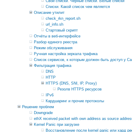
Свои списки. Черные списки. Белые списки
Списки. Какой список чем является
Описание утилит
check_rkn_report.sh
url_info.sh
Стартовый скрипт
Отчёты в веб-интерфейсе
Разбор единого реестра
Режим обслуживания
Ручная настройка зеркала трафика
Список сервисов, к которым должен быть доступ у Ca
Фильтрация трафика
DNS
HTTP
HTTPS (DNS, SNI, IP, Proxy)
Резолв HTTPS ресурсов
IPv6
Кардшаринг и прочие протоколы
Решение проблем
Downgrade
ethX received packet with own address as source addres
Kernel Panic при загрузке
Восстановление после kernel panic или хард ре