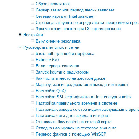
Сброс пароля root
Сервер завис или периодически зависает
Сетевая карта от Intel зависает
Страница заглушка не определяется программой про
Фрагментация пакета при L3 зеркалировании
Настройки
Выключение резолвера
Руководства по Linux и сетям
basic auth для веб-интерфейса
Extreme 670
Если сервер взломали
Запуск kdump с редуктором
Как чистить место на жёстком диске
Маршрутизация редиректов и выхода в интернет
Настройка QinQ
Настройка SSL-сертификата от lets encrypt и nginx
Настройка правильного времени в системе
Настройка сервера со страницами-заглушками в open
Настройка сети для выхода в интернет
Отключить flow-control на сетевой карте
Отладка блокировок на тестовом абоненте
Перенос файлов с помощью WinSCP