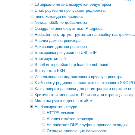
L3 зеркало не анализируется редуктором
Linux роутер не пропускает редиректы.
menu команда не найдена
Newcamd525 не добавляется
Quagga не анонсирует все IP адреса
Reductor не стартует, ругается на ошибку настройки с
Анализ дампов ревизора
Архивация дампов ревизора
Блокировка ресурсов по URL и IP
Блокируется всё.
В веб-интерфейсе http.load file not found
Доступ для РКН
Использование подложенного вручную реестра
К абоненту редиректы прилетают с странного SRC PO
Ключ оператора связи для регистрации в портале по 
Критичные изменения от Ревизор для страницы заглуш
Мало выгрузок в день в отчёте
Не блокируется ресурс
HTTPS-ссылки
Анализ отчётов ревизора
Не работает DNS-спуфинг, процесс отладки
Отладка плавающих блокировок