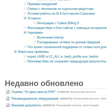
Примеры внедрений
Связка с биллингом на отдельном редукторе
Условия работы на SLA-Аутсорсинг.Страховка
Устарело
Интеграция с Carbon Billing 5
Фильтрация https и hsts сайтов с помощью встроенного
Черновики
Включение kdump
Раскидывание сетёвок по разным бриджам
Что нужно технической поддержке от схемы сети для 
Известные проблемы
export LANG и LC_ALL в .bash_profile или .bashrc
Резолвер https не сохраняет предыдущие результаты
Недавно обновлено
Ошибка "Устарел реестр РКН"
created by
Технический писатель
Рекомендованное оборудование
updated by
(
Технический писатель
view
Внешние документы
updated by
(
)
Технический писатель
view change