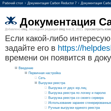
Рабочий стол
Документация Carbon Reductor 7
Документация Carbo
Документация Ca
Добавлено
oleg
, последняя редакция
oleg
янв 11, 2021
(
просмотреть изм
Если какой-либо интересую
задайте его в
https://helpdes
времени он появится в док
Введение
Первичная настройка
Сеть
Выгрузки реестра
Выгрузка от двух юр.лиц
Выгрузка реестра по логину и паролю
Выгрузка реестра со своего сервера
Использование заранее сгенерированных
Ручные выгрузки единого реестра