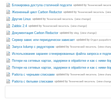
Блокировка доступа статичной подсети
updated by
Технический писат
Жизненный цикл Carbon Reductor
updated by
(
Технический писатель
vie
Другие Linux
updated by
(
)
Технический писатель
view change
Zabbix 2.4
updated by
(
)
Технический писатель
view change
Документация Carbon Reductor
updated by
(
)
oleg
view change
Сервер завис или периодически зависает
updated by
Отдел разработк
Запуск kdump с редуктором
updated by
(
Технический писатель
view chan
Использование заранее сгенерированных файла запроса и подп
Потери на сетевых картах, задержки в обработке и как с ними бо
Потери на сетевых картах, задержки в обработке и как с ними бо
Работа с черными списками
updated by
(
Технический писатель
view chan
Работа с белыми списками
updated by
(
Технический писатель
view chang