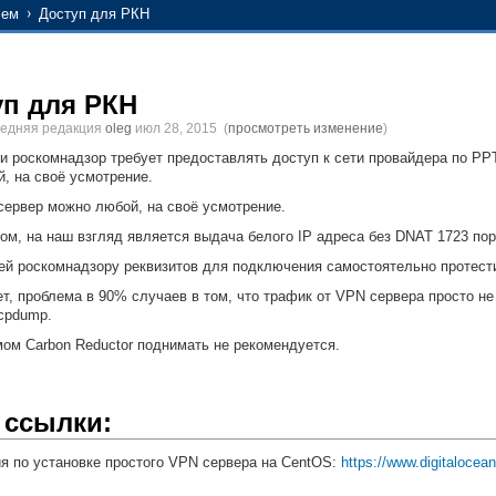
лем
Доступ для РКН
уп для РКН
ледняя редакция
oleg
июл 28, 2015
(
просмотреть изменение
)
и роскомнадзор требует предоставлять доступ к сети провайдера по P
, на своё усмотрение.
ервер можно любой, на своё усмотрение.
м, на наш взгляд является выдача белого IP адреса без DNAT 1723 пор
й роскомнадзору реквизитов для подключения самостоятельно протести
ет, проблема в 90% случаев в том, что трафик от VPN сервера просто не
cpdump.
ом Carbon Reductor поднимать не рекомендуется.
 ссылки:
я по установке простого VPN сервера на CentOS:
https://www.digitalocea