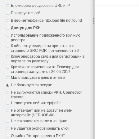
Блокировка ресурсов по URL и IP
Блокируется всё.
В веб-интерфейсе http.load file not found
Доступ для РКН
Использование подложенного вручную
реестра
К абоненту редиректы прилетают с
странного SRC PORT, отличного от 80
Ключ оператора связи для регистрации в
портале по ревизору
Критичные изменения от Ревизор для
страницы заглушки от 26.05.2017
Мало выгрузок в день в отчёте
Не блокируется ресурс
Не выгружаются списки РКН. Connection
timeout
Недоступен веб-интерфейс
Не отвечает или не доступен web-
интерфейс (ЧЕРНОВИК)
Не сохраняется поле в конфиге
Не удаётся экспортировать ключ
Ошибка "Устарел реестр РКН"