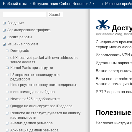
Рабочий стол
Документация Carbon Reductor 7
…
Решение проб
Введение
Дост
Зеркалирование трафика
Добавлено
oleg
, пос
Логика работы
С недавнего времен
Решение проблем
сервер можно любой
Downgrade
Использовать VPN с
ethX received packet with own address as
source address
Идеальным варианто
Kernel Panic при загрузке
Важно перед выдаче
L3 зеркало не анализируется
Если она не работа
редуктором
можно с помощью t
Linux роутер не пропускает редиректы.
PPTP-сервер на сам
menu команда не найдена
Newcamd525 не добавляется
Quagga не анонсирует все IP адреса
Полезные
Reductor не стартует, ругается на ошибку
настройки сети
Неплохая инструкци
Анализ дампов ревизора
Архивация дампов ревизора