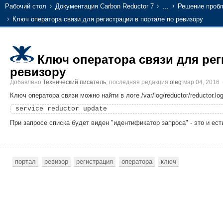
Рабочий стол
Документация Carbon Reductor 7
…
Решение проб
Ключ оператора связи для регистрации в портале по ревизору
Ключ оператора связи для рег
ревизору
Добавлено
Технический писатель
, последняя редакция
oleg
мар 04, 2016
Ключ оператора связи можно найти в логе /var/log/reductor/reductor.l
При запросе списка будет виден "идентификатор запроса" - это и ест
портал
ревизор
регистрация
оператора
ключ