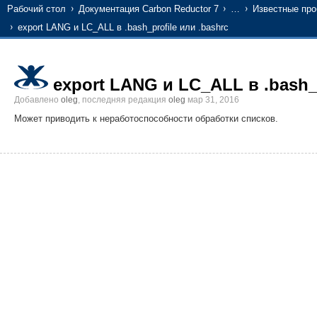
Рабочий стол
Документация Carbon Reductor 7
…
Известные пр
export LANG и LC_ALL в .bash_profile или .bashrc
export LANG и LC_ALL в .bash_p
Добавлено
oleg
, последняя редакция
oleg
мар 31, 2016
Может приводить к неработоспособности обработки списков.