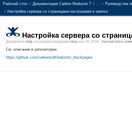
Рабочий стол
Документация Carbon Reductor 7
…
Руководства по
Настройка сервера со страницами-заглушками в openvz
Настройка сервера со страниц
Добавлено
oleg
, последняя редакция
oleg
апр 26, 2016
(
просмотреть изм
См. описание в репозитории.
https://github.com/carbonsoft/reductor_blockpages