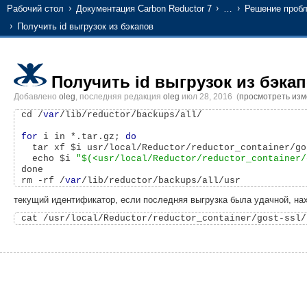
Рабочий стол
Документация Carbon Reductor 7
…
Решение проб
Получить id выгрузок из бэкапов
Получить id выгрузок из бэка
Добавлено
oleg
, последняя редакция
oleg
июл 28, 2016
(
просмотреть из
cd /
var
/lib/reductor/backups/all/

for
 i in *.tar.gz; 
do
  tar xf $i usr/local/Reductor/reductor_container/go
  echo $i 
"$(<usr/local/Reductor/reductor_container/
done

rm -rf /
var
текущий идентификатор, если последняя выгрузка была удачной, на