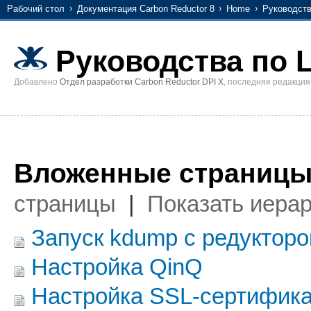
Рабочий стол
Документация Carbon Reductor 8
Home
Руководств
Руководства по L
Добавлено
Отдел разработки Carbon Reductor DPI X
, последняя редакци
Вложенные страницы
страницы
|
Показать иера
Запуск kdump с редуктор
Настройка QinQ
Настройка SSL-сертификата