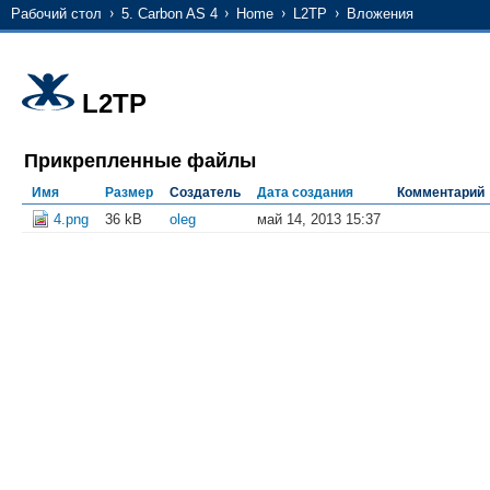
Рабочий стол
5. Carbon AS 4
Home
L2TP
Вложения
L2TP
Прикрепленные файлы
Имя
Размер
Создатель
Дата создания
Комментарий
4.png
36 kB
oleg
май 14, 2013 15:37