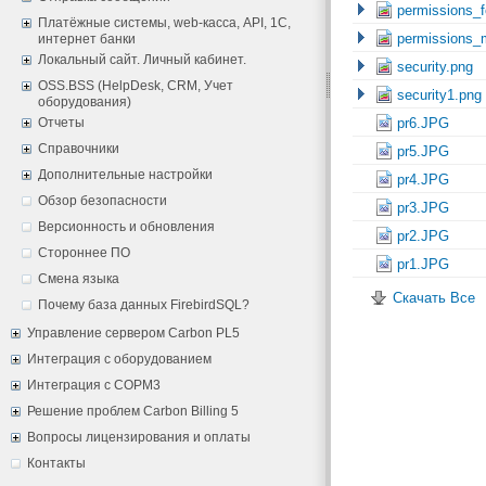
permissions_f
Платёжные системы, web-касса, API, 1С,
permissions_
интернет банки
Локальный сайт. Личный кабинет.
security.png
OSS.BSS (HelpDesk, CRM, Учет
security1.png
оборудования)
Отчеты
pr6.JPG
Справочники
pr5.JPG
Дополнительные настройки
pr4.JPG
Обзор безопасности
pr3.JPG
Версионность и обновления
pr2.JPG
Стороннее ПО
pr1.JPG
Смена языка
Скачать Все
Почему база данных FirebirdSQL?
Управление сервером Carbon PL5
Интеграция с оборудованием
Интеграция с СОРМ3
Решение проблем Carbon Billing 5
Вопросы лицензирования и оплаты
Контакты