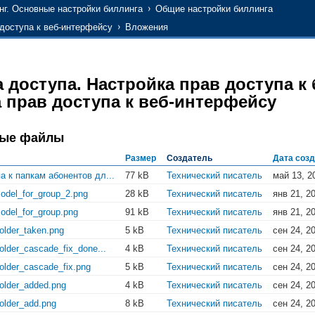
нг. Основные настройки биллинга
Общие настройки биллинга
 доступа к веб-интерфейсу
Вложения
 доступа. Настройка прав доступа к 
 прав доступа к веб-интерфейсу
ные файлы
Размер
Создатель
Дата соз
 к папкам абонентов дл...
77 kB
Технический писатель
май 13, 2
del_for_group_2.png
28 kB
Технический писатель
янв 21, 2
del_for_group.png
91 kB
Технический писатель
янв 21, 2
older_taken.png
5 kB
Технический писатель
сен 24, 2
older_cascade_fix_done...
4 kB
Технический писатель
сен 24, 2
older_cascade_fix.png
5 kB
Технический писатель
сен 24, 2
older_added.png
4 kB
Технический писатель
сен 24, 2
older_add.png
8 kB
Технический писатель
сен 24, 2