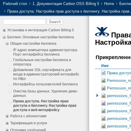
Рабочий стол
1. Документация Carbon OSS Billing 5
Home
Билли
Права доступа. Настройка прав доступа к биллингу. Настройка прав
Установка и интеграция Carbon Billing 5
Права
Биллинг. Основные настройки биллинга
Настройка
Общие настройки биллинга
IP адрес компьютера администратора.
Порт интерфейса биллинга
Прикреплен
Глобальные настройки биллинга и
оператора
Имя
Добавление SSL-сертификата для
Права доступа
входа в администраторский интерфейс
по https
Permission_mo
Интерфейсы пользователей биллинга
Permission_mo
Очистка базы данных. Удаление демо-
данных.
permissions_f
Права доступа. Настройка прав
permissions_f
доступа к биллингу. Настройка прав
доступа к веб-интерфейсу
permissions_f
Работа с абонентами
permissions_f
Тарификация и услуги
permissions_f
Отправка сообщений