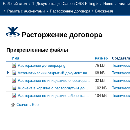
Рабочий стол
1. Документация Carbon OSS Billing 5
Home
Билли
Работа с абонентами
Расторжение договора
Вложения
Расторжение договора
Прикрепленные файлы
Имя
Размер
Создател
Расторжение договора.png
76 kB
Техническ
Автоматический открытый документ на...
68 kB
Техническ
Расторжение по инициативе оператора...
32 kB
Техническ
Абонент в корзине с расторгнутым до...
102 kB
Техническ
Расторжение по инициативе абонента....
104 kB
Техническ
Скачать Все