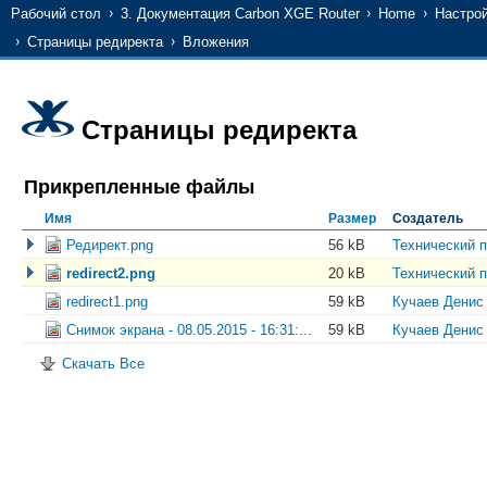
Рабочий стол
3. Документация Carbon XGE Router
Home
Настро
Страницы редиректа
Вложения
Страницы редиректа
Прикрепленные файлы
Имя
Размер
Создатель
Редирект.png
56 kB
Технический 
redirect2.png
20 kB
Технический 
redirect1.png
59 kB
Кучаев Денис
Снимок экрана - 08.05.2015 - 16:31:...
59 kB
Кучаев Денис
Скачать Все