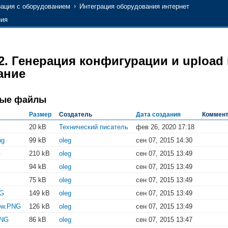
рация с оборудованием
Интеграция оборудования интернет
ия
2. Генерация конфигурации и upload
ание
ные файлы
Размер
Создатель
Дата создания
Коммент
20 kB
Технический писатель
фев 26, 2020 17:18
ng
99 kB
oleg
сен 07, 2015 14:30
G
210 kB
oleg
сен 07, 2015 13:49
94 kB
oleg
сен 07, 2015 13:49
75 kB
oleg
сен 07, 2015 13:49
NG
149 kB
oleg
сен 07, 2015 13:49
ow.PNG
126 kB
oleg
сен 07, 2015 13:49
PNG
86 kB
oleg
сен 07, 2015 13:47