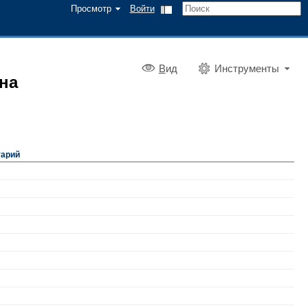
Просмотр
Войти
В
ид
Инструменты
 на
арий