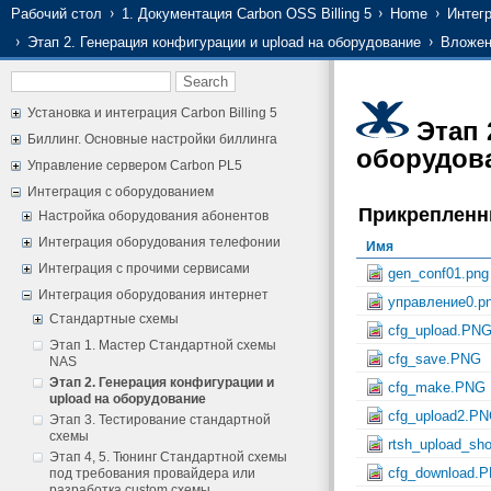
Рабочий стол
1. Документация Carbon OSS Billing 5
Home
Интег
Этап 2. Генерация конфигурации и upload на оборудование
Вложен
Установка и интеграция Carbon Billing 5
Этап 
Биллинг. Основные настройки биллинга
оборудов
Управление сервером Carbon PL5
Интеграция с оборудованием
Прикреплен
Настройка оборудования абонентов
Интеграция оборудования телефонии
Имя
Интеграция с прочими сервисами
gen_conf01.png
Интеграция оборудования интернет
управление0.p
Стандартные схемы
cfg_upload.PN
Этап 1. Мастер Стандартной схемы
cfg_save.PNG
NAS
Этап 2. Генерация конфигурации и
cfg_make.PNG
upload на оборудование
cfg_upload2.P
Этап 3. Тестирование стандартной
схемы
rtsh_upload_sh
Этап 4, 5. Тюнинг Стандартной схемы
cfg_download.
под требования провайдера или
разработка custom схемы