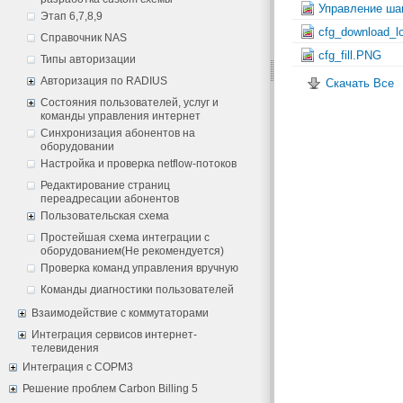
Управление ша
Этап 6,7,8,9
cfg_download_l
Справочник NAS
cfg_fill.PNG
Типы авторизации
Авторизация по RADIUS
Скачать Все
Состояния пользователей, услуг и
команды управления интернет
Синхронизация абонентов на
оборудовании
Настройка и проверка netflow-потоков
Редактирование страниц
переадресации абонентов
Пользовательская схема
Простейшая схема интеграции с
оборудованием(Не рекомендуется)
Проверка команд управления вручную
Команды диагностики пользователей
Взаимодействие с коммутаторами
Интеграция сервисов интернет-
телевидения
Интеграция с СОРМ3
Решение проблем Carbon Billing 5