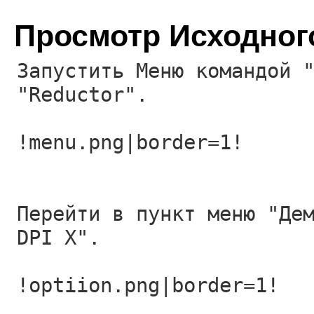
Просмотр Исходног
Запустить Меню командой 
"Reductor".
!menu.png|border=1!
Перейти в пункт меню "Де
DPI X".
!optiion.png|border=1!