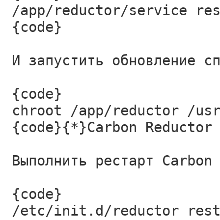
/app/reductor/service re
{code}
И запустить обновление с
{code}
chroot /app/reductor /us
{code}{*}Carbon Reductor
Выполнить рестарт Carbon
{code}
/etc/init.d/reductor res