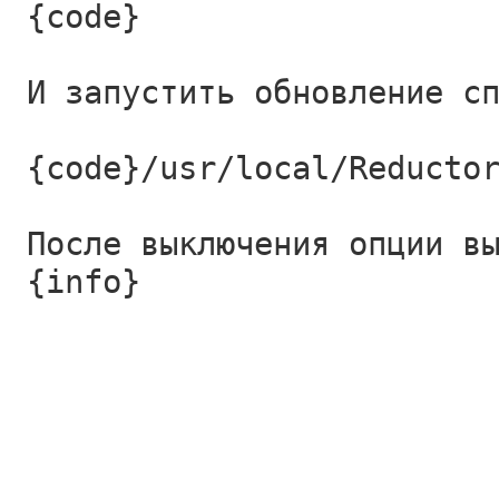
{code}
И запустить обновление с
{code}/usr/local/Reducto
После выключения опции в
{info}