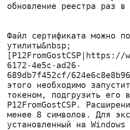
обновление реестра раз в
Файл сертификата можно п
утилиты&nbsp;
[P12FromGostCSP|https://
6172-4e5c-ad26-
689db7f452cf/624e6c8e8b9
этого необходимо запусти
токеном, подгрузить его 
P12FromGostCSP. Расширен
менее 8 символов. Для эк
установленный на Windows