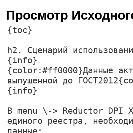
Просмотр Исходног
{toc}
h2. Сценарий использован
{info}
{color:#ff0000}Данные ак
выпущенной до ГОСТ2012{c
{info}
В menu \-> Reductor DPI 
единого реестра, необход
данные: