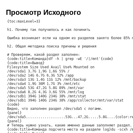
Просмотр Исходного
{toc:maxLevel=3}
h1. Почему так получилось и как починить
Ошибка возникает если на одном из разделов занято более 85% 
h2. Общая методика поиска причины и решения
# Проверяем, какой раздел заполнен:
{code:title=Команда}df -h | grep -wE '/|/mnt'{code}
{code:title=Вывод}
Filesystem Size Used Avail Use% Mounted on
/dev/sda1 3,7G 1,9G 1,6G 55% /
/dev/sda2 14G 6,7G 6,3G 52% /app
/dev/sda3 13G 1,4G 11G 12% /mnt/backup
/dev/sda4 1,9G 36M 1,7G 3% /mnt/etc
/dev/sda5 53G 47,2G 5.8G 89% /mnt/var
/dev/sda6 8,2G 4,3G 3,6G 55% /mnt/log
/dev/sdb1 394G 140G 234G 38% /mnt/stat
/dev/sdb1 394G 140G 234G 38% /app/collector/mnt/var/stat
{code}
Видно, что заполнен раздел /dev/sda5 с логами.
{panel}
/dev/sda5...................53G...47,2G.....5.8G....{color:r
{panel}
# Теперь нужно узнать, какие именно данные заполняют раздел.
{code:title=Команда подсчета места на разделе log}du -scxh /