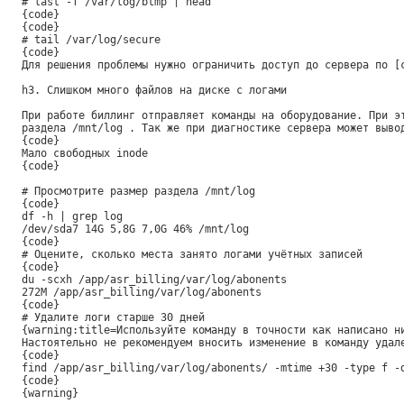
# last -f /var/log/btmp | head
{code}
{code}
# tail /var/log/secure
{code}
Для решения проблемы нужно ограничить доступ до сервера по [
h3. Слишком много файлов на диске с логами
При работе биллинг отправляет команды на оборудование. При э
раздела /mnt/log . Так же при диагностике сервера может выво
{code}
Мало свободных inode
{code}
# Просмотрите размер раздела /mnt/log
{code}
df -h | grep log
/dev/sda7 14G 5,8G 7,0G 46% /mnt/log
{code}
# Оцените, сколько места занято логами учётных записей
{code}
du -scxh /app/asr_billing/var/log/abonents
272M /app/asr_billing/var/log/abonents
{code}
# Удалите логи старше 30 дней
{warning:title=Используйте команду в точности как написано н
Настоятельно не рекомендуем вносить изменение в команду удал
{code}
find /app/asr_billing/var/log/abonents/ -mtime +30 -type f -
{code}
{warning}