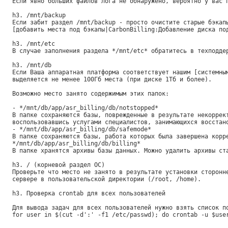
Если явно больших файлов лога не обнаружено, вероятно у вас 
h3. /mnt/backup
Если забит раздел /mnt/backup - просто очистите старые бэкап
[добавить места под бэкапы|CarbonBilling:Добавление диска по
h3. /mnt/etc
В случае заполнения раздела */mnt/etc* обратитесь в техподде
h3. /mnt/db
Если Ваша аппаратная платформа соответствует нашим [системны
выделяется не менее 100Гб места (при диске 1Тб и более).
Возможно место занято содержимым этих папок:
- */mnt/db/app/asr_billing/db/notstopped*
В папке сохраняются базы, поврежденные в результате некоррек
воспользовавшись услугами специалистов, занимающихся восстан
- */mnt/db/app/asr_billing/db/safemode*
В папке сохраняются базы, работа которых была завершена корр
*/mnt/db/app/asr_billing/db/billing*
В папке хранятся архивы базы данных. Можно удалить архивы ст
h3. / (корневой раздел ОС)
Проверьте что место не занято в результате установки сторонн
сервере в пользовательской директории (/root, /home).
h3. Проверка crontab для всех пользователей
Для вывода задач для всех пользователей нужно взять список п
for user in $(cut -d':' -f1 /etc/passwd); do crontab -u $use