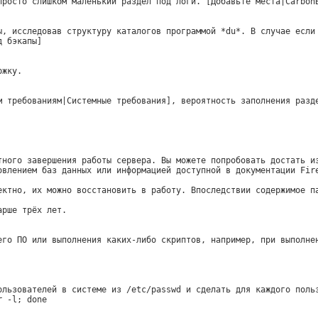
просто слишком маленький раздел под логи. [Добавьте места|Carbon
ы, исследовав структуру каталогов программой *du*. В случае если
д бэкапы]
ржку.
м требованиям|Системные требования], вероятность заполнения разд
тного завершения работы сервера. Вы можете попробовать достать и
овлением баз данных или информацией доступной в документации Fir
ектно, их можно восстановить в работу. Впоследствии содержимое п
арше трёх лет.
его ПО или выполнения каких-либо скриптов, например, при выполне
ользователей в системе из /etc/passwd и сделать для каждого поль
r -l; done