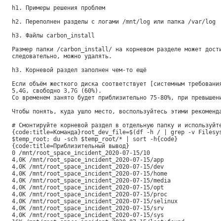
h1. Примеры решения проблем
h2. Переполнен разделы с логами /mnt/log или папка /var/log
h3. Файлы carbon_install
Размер папки /carbon_install/ на корневом разделе может дост
следовательно, можно удалять.
h3. Корневой раздел заполнен чем-то ещё
Если объём жесткого диска соответствует [системным требовани
5,4G, свободно 3,7G (60%).
Со временем занято будет приблизительно 75-80%, при превышен
Чтобы понять, куда ушло место, воспользуйтесь этими рекоменд
# Смонтируйте корневой раздел в отдельную папку и используйт
{code:title=Команда}root_dev_file=$(df -h / | grep -v Filesy
$temp_root; du -sch $temp_root/* | sort -h{code}
{code:title=Приблизительный вывод}
0 /mnt/root_space_incident_2020-07-15/10
4,0K /mnt/root_space_incident_2020-07-15/app
4,0K /mnt/root_space_incident_2020-07-15/dev
4,0K /mnt/root_space_incident_2020-07-15/home
4,0K /mnt/root_space_incident_2020-07-15/media
4,0K /mnt/root_space_incident_2020-07-15/opt
4,0K /mnt/root_space_incident_2020-07-15/proc
4,0K /mnt/root_space_incident_2020-07-15/selinux
4,0K /mnt/root_space_incident_2020-07-15/srv
4,0K /mnt/root_space_incident_2020-07-15/sys