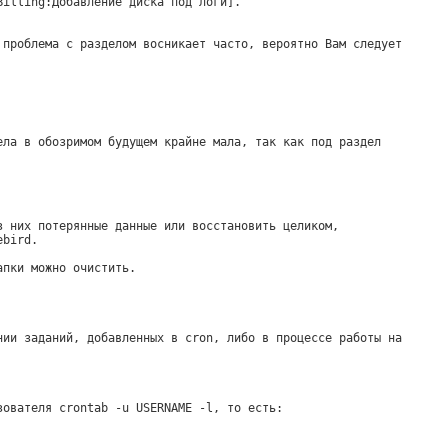
Billing:Добавление диска под логи].
 проблема с разделом восникает часто, вероятно Вам следует
ела в обозримом будущем крайне мала, так как под раздел
з них потерянные данные или восстановить целиком,
ebird.
апки можно очистить.
нии заданий, добавленных в cron, либо в процессе работы на
зователя crontab -u USERNAME -l, то есть: