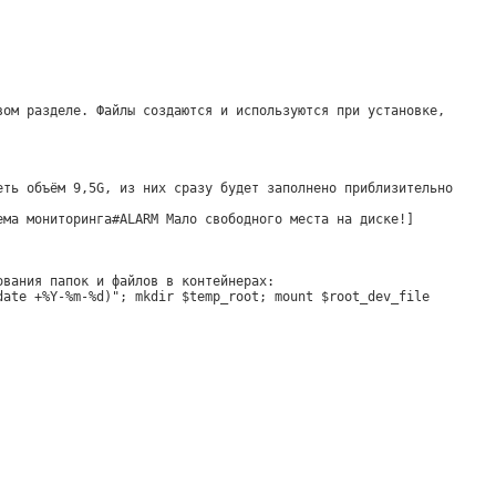
вом разделе. Файлы создаются и используются при установке,
еть объём 9,5G, из них сразу будет заполнено приблизительно
ема мониторинга#ALARM Мало свободного места на диске!]
ования папок и файлов в контейнерах:
date +%Y-%m-%d)"; mkdir $temp_root; mount $root_dev_file