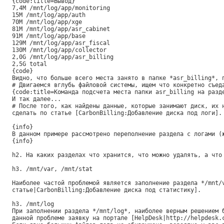
{code:title=Вывод}
7,4M /mnt/log/app/monitoring
15M /mnt/log/app/auth
70M /mnt/log/app/xge
81M /mnt/log/app/asr_cabinet
91M /mnt/log/app/base
129M /mnt/log/app/asr_fiscal
130M /mnt/log/app/collector
2,0G /mnt/log/app/asr_billing
2,5G total
{code}
Видно, что больше всего места занято в папке *asr_billing*, 
# Двигаемся вглубь файловой системы, ищем что конкретно съед
{code:title=Команда подсчета места папки asr_billing на разд
И так далее...
# После того, как найдены данные, которые занимают диск, их 
сделать по статье [CarbonBilling:Добавление диска под логи].
{info}
В данном примере рассмотрено переполнение раздела с логами (
{info}
h2. На каких разделах что хранится, что можно удалять, а что
h3. /mnt/var, /mnt/stat
Наиболее частой проблемой является заполнение раздела */mnt/
статье|CarbonBilling:Добавление диска под статистику].
h3. /mnt/log
При заполнении раздела */mnt/log*, наиболее верным решением 
данной проблеме заявку на портале [HelpDesk|http://helpdesk.