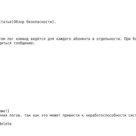
статье|Обзор безопасности].
том лог команд ведётся для каждого абонента в отдельности. При б
диться сообщение:
иже!}
ения логов, так как это может привести к неработоспособности сис
delete