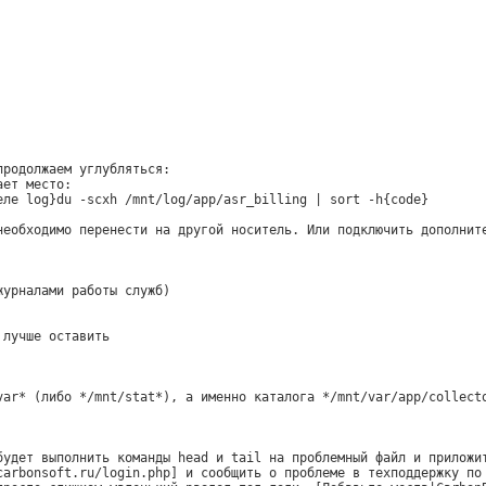
продолжаем углубляться:
ает место:
еле log}du -scxh /mnt/log/app/asr_billing | sort -h{code}
необходимо перенести на другой носитель. Или подключить дополнит
журналами работы служб)
 лучше оставить
var* (либо */mnt/stat*), а именно каталога */mnt/var/app/collect
будет выполнить команды head и tail на проблемный файл и приложи
carbonsoft.ru/login.php] и сообщить о проблеме в техподдержку по