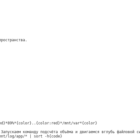
пространства.
ed}*89%*{color}..{color:red}*/mnt/var*{color}
 Запускаем команду подсчёта объёма и двигаемся вглубь файловой с
mnt/log/app/* | sort -h{code}