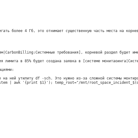
игать более 4 Гб, это отнимает существенную часть места на корне
ям|CarbonBilling:Системные требования], корневой раздел будет им
ия лимита в 85% будет создана заявка в [системе монитаоинга|Сист
ациями:
е на ней утилиту df -sch. Это нужно из-за сложной системы монтир
stem | awk '{print $1}'); temp_root="/mnt/root_space_incident_$(