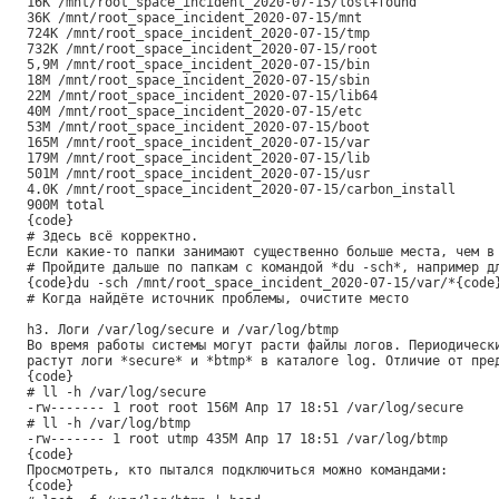
16K /mnt/root_space_incident_2020-07-15/lost+found
36K /mnt/root_space_incident_2020-07-15/mnt
724K /mnt/root_space_incident_2020-07-15/tmp
732K /mnt/root_space_incident_2020-07-15/root
5,9M /mnt/root_space_incident_2020-07-15/bin
18M /mnt/root_space_incident_2020-07-15/sbin
22M /mnt/root_space_incident_2020-07-15/lib64
40M /mnt/root_space_incident_2020-07-15/etc
53M /mnt/root_space_incident_2020-07-15/boot
165M /mnt/root_space_incident_2020-07-15/var
179M /mnt/root_space_incident_2020-07-15/lib
501M /mnt/root_space_incident_2020-07-15/usr
4.0K /mnt/root_space_incident_2020-07-15/carbon_install
900M total
{code}
# Здесь всё корректно.
Если какие-то папки занимают существенно больше места, чем в
# Пройдите дальше по папкам с командой *du -sch*, например д
{code}du -sch /mnt/root_space_incident_2020-07-15/var/*{code
# Когда найдёте источник проблемы, очистите место
h3. Логи /var/log/secure и /var/log/btmp
Во время работы системы могут расти файлы логов. Периодическ
растут логи *secure* и *btmp* в каталоге log. Отличие от пре
{code}
# ll -h /var/log/secure
-rw------- 1 root root 156M Апр 17 18:51 /var/log/secure
# ll -h /var/log/btmp
-rw------- 1 root utmp 435M Апр 17 18:51 /var/log/btmp
{code}
Просмотреть, кто пытался подключиться можно командами:
{code}