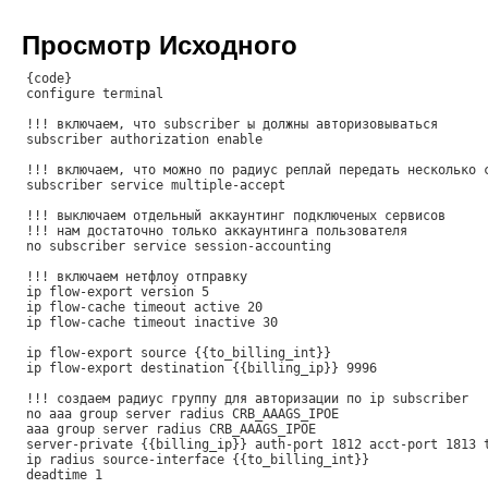
Просмотр Исходного
{code}
configure terminal
!!! включаем, что subscriber ы должны авторизовываться
subscriber authorization enable
!!! включаем, что можно по радиус реплай передать несколько 
subscriber service multiple-accept
!!! выключаем отдельный аккаунтинг подключеных сервисов
!!! нам достаточно только аккаунтинга пользователя
no subscriber service session-accounting
!!! включаем нетфлоу отправку
ip flow-export version 5
ip flow-cache timeout active 20
ip flow-cache timeout inactive 30
ip flow-export source {{to_billing_int}}
ip flow-export destination {{billing_ip}} 9996
!!! создаем радиус группу для авторизации по ip subscriber
no aaa group server radius CRB_AAAGS_IPOE
aaa group server radius CRB_AAAGS_IPOE
server-private {{billing_ip}} auth-port 1812 acct-port 1813 
ip radius source-interface {{to_billing_int}}
deadtime 1