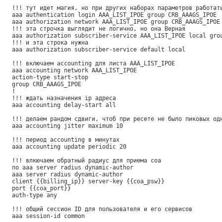
!!! тут идет магия, но при других наборах параметров работат
aaa authentication login AAA_LIST_IPOE group CRB_AAAGS_IPOE
aaa authorization network AAA_LIST_IPOE group CRB_AAAGS_IPOE
!!! эта строчка выглядит не логично, но она Верная
aaa authorization subscriber-service AAA_LIST_IPOE local gro
!!! и эта строка нужна
aaa authorization subscriber-service default local
!!! включаем accounting для листа AAA_LIST_IPOE
aaa accounting network AAA_LIST_IPOE
action-type start-stop
group CRB_AAAGS_IPOE
!
!!! ждать назначения ip адреса
aaa accounting delay-start all
!!! делаем рандом сдвиги, чтоб при ресете не было пиковых од
aaa accounting jitter maximum 10
!!! период accounting в минутах
aaa accounting update periodic 20
!!! влкючаем обратный радиус для приема coa
no aaa server radius dynamic-author
aaa server radius dynamic-author
client {{billing_ip}} server-key {{coa_psw}}
port {{coa_port}}
auth-type any
!!! общий сессион ID для пользователя и его сервисов
aaa session-id common