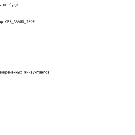
ь не будет
up CRB_AAAGS_IPOE
новременных аккаунтингов