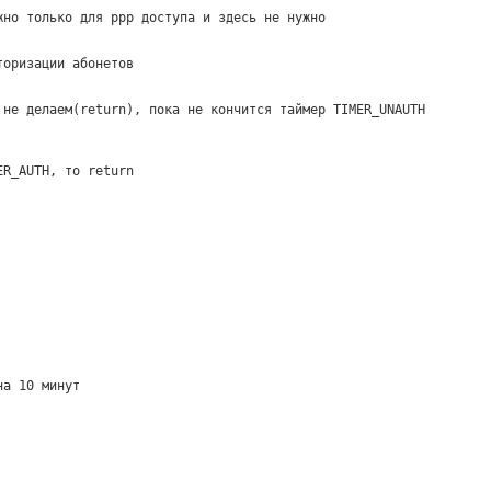
жно только для ppp доступа и здесь не нужно
торизации абонетов
 не делаем(return), пока не кончится таймер TIMER_UNAUTH
ER_AUTH, то return
на 10 минут