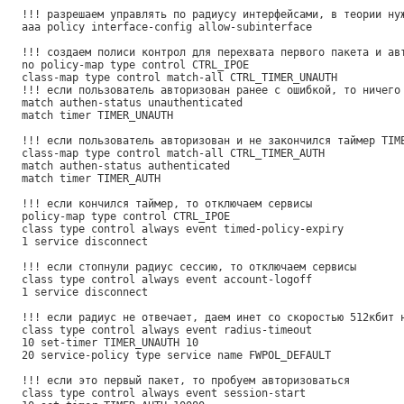
!!! разрешаем управлять по радиусу интерфейсами, в теории ну
aaa policy interface-config allow-subinterface
!!! создаем полиси контрол для перехвата первого пакета и ав
no policy-map type control CTRL_IPOE
class-map type control match-all CTRL_TIMER_UNAUTH
!!! если пользователь авторизован ранее с ошибкой, то ничего
match authen-status unauthenticated
match timer TIMER_UNAUTH
!!! если пользователь авторизован и не закончился таймер TIM
class-map type control match-all CTRL_TIMER_AUTH
match authen-status authenticated
match timer TIMER_AUTH
!!! если кончился таймер, то отключаем сервисы
policy-map type control CTRL_IPOE
class type control always event timed-policy-expiry
1 service disconnect
!!! если стопнули радиус сессию, то отключаем сервисы
class type control always event account-logoff
1 service disconnect
!!! если радиус не отвечает, даем инет со скоростью 512кбит 
class type control always event radius-timeout
10 set-timer TIMER_UNAUTH 10
20 service-policy type service name FWPOL_DEFAULT
!!! если это первый пакет, то пробуем авторизоваться
class type control always event session-start