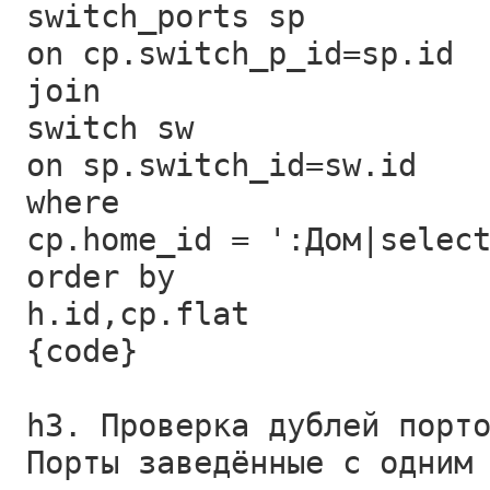
switch_ports sp
on cp.switch_p_id=sp.id
join
switch sw
on sp.switch_id=sw.id
where
cp.home_id = ':Дом|selec
order by
h.id,cp.flat
{code}
h3. Проверка дублей порт
Порты заведённые с одним