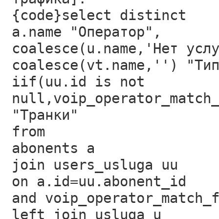
{code}select distinct
a.name "Оператор",
coalesce(u.name,'Нет усл
coalesce(vt.name,'') "Ти
iif(uu.id is not
null,voip_operator_match
"Транки"
from
abonents a
join users_usluga uu
on a.id=uu.abonent_id
and voip_operator_match_
left join usluga u