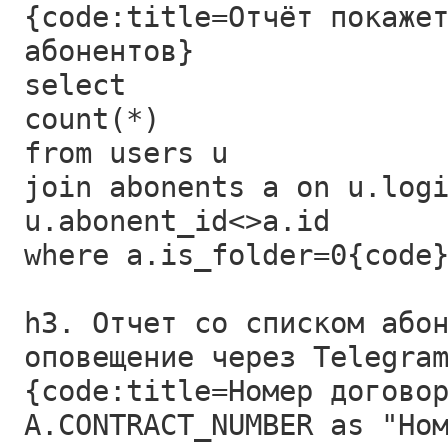
{code:title=Отчёт покаже
абонентов}
select
count(*)
from users u
join abonents a on u.log
u.abonent_id<>a.id
where a.is_folder=0{code
h3. Отчет со списком або
оповещение через Telegra
{code:title=Номер догово
A.CONTRACT_NUMBER as "Но