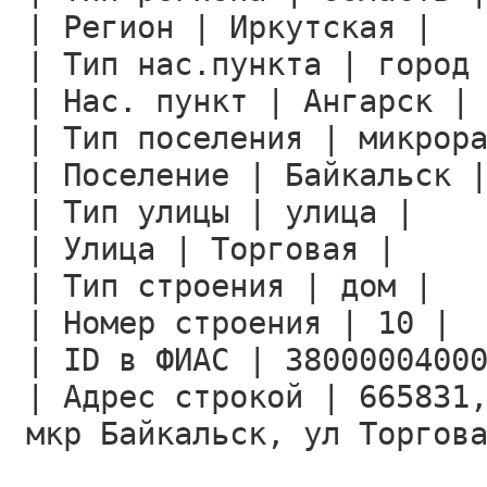
| Регион | Иркутская |
| Тип нас.пункта | город
| Нас. пункт | Ангарск |
| Тип поселения | микрор
| Поселение | Байкальск 
| Тип улицы | улица |
| Улица | Торговая |
| Тип строения | дом |
| Номер строения | 10 |
| ID в ФИАС | 3800000400
| Адрес строкой | 665831
мкр Байкальск, ул Торгов