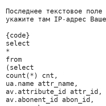
Последнее текстовое поле
укажите там IP-адрес Ваш
{code}
select
*
from
(select
count(*) cnt,
ua.name attr_name,
av.attribute_id attr_id,
av.abonent_id abon_id,