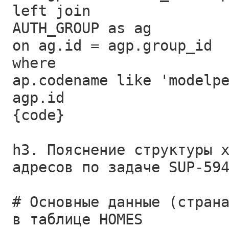
left join
AUTH_GROUP as ag
on ag.id = agp.group_id
where
ap.codename like 'modelp
agp.id
{code}
h3. Пояснение структуры 
адресов по задаче SUP-59
# Основные данные (стран
в таблице HOMES