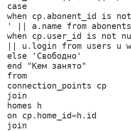
case
when cp.abonent_id is no
' || a.name from abonent
when cp.user_id is not n
|| u.login from users u 
else 'Свободно'
end "Кем занято"
from
connection_points cp
join
homes h
on cp.home_id=h.id
join