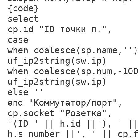
{code}
select
cp.id "ID точки п.",
case
when coalesce(sp.name,''
uf_ip2string(sw.ip)
when coalesce(sp.num,-10
uf_ip2string(sw.ip)
else ''
end "Коммутатор/порт",
cp.socket "Розетка",
'(ID ' || h.id ||'), ' |
h.s_number ||', ' || cp.