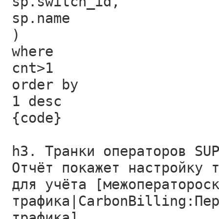
sp.switch_id,
sp.name
)
where
cnt>1
order by
1 desc
{code}
h3. Транки операторов SU
Отчёт покажет настройку 
для учёта [межоператорос
трафика|CarbonBilling:Пе
трафика].