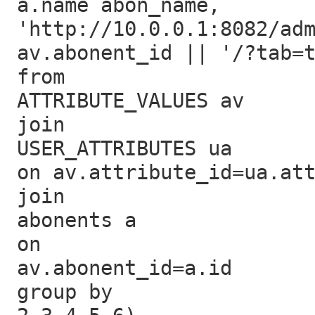
a.name abon_name,
'http://10.0.0.1:8082/ad
av.abonent_id || '/?tab=
from
ATTRIBUTE_VALUES av
join
USER_ATTRIBUTES ua
on av.attribute_id=ua.at
join
abonents a
on
av.abonent_id=a.id
group by