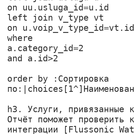
on uu.usluga_id=u.id
left join v_type vt
on u.voip_v_type_id=vt.i
where
a.category_id=2
and a.id>2
order by :Сортировка
по:|choices[1^]Наименова
h3. Услуги, привязанные 
Отчёт поможет проверить 
интеграции [Flussonic Wa