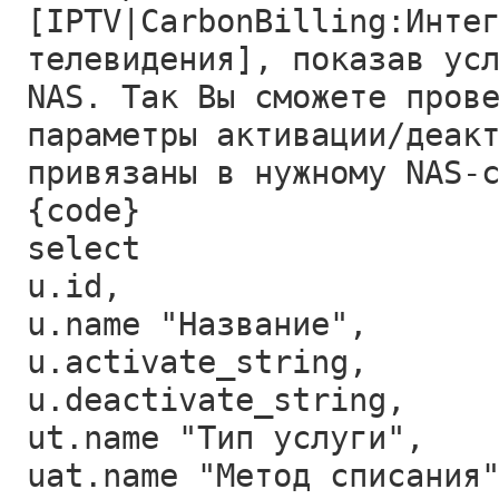
[IPTV|CarbonBilling:Инте
телевидения], показав ус
NAS. Так Вы сможете пров
параметры активации/деак
привязаны в нужному NAS-
{code}
select
u.id,
u.name "Название",
u.activate_string,
u.deactivate_string,
ut.name "Тип услуги",
uat.name "Метод списания