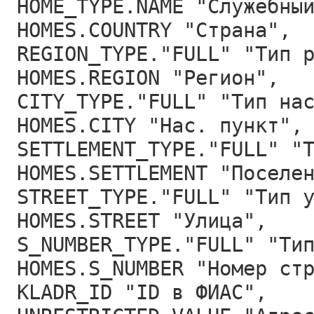
HOME_TYPE.NAME "Служебны
HOMES.COUNTRY "Страна",
REGION_TYPE."FULL" "Тип 
HOMES.REGION "Регион",
CITY_TYPE."FULL" "Тип на
HOMES.CITY "Нас. пункт",
SETTLEMENT_TYPE."FULL" "
HOMES.SETTLEMENT "Поселе
STREET_TYPE."FULL" "Тип 
HOMES.STREET "Улица",
S_NUMBER_TYPE."FULL" "Ти
HOMES.S_NUMBER "Номер ст
KLADR_ID "ID в ФИАС",