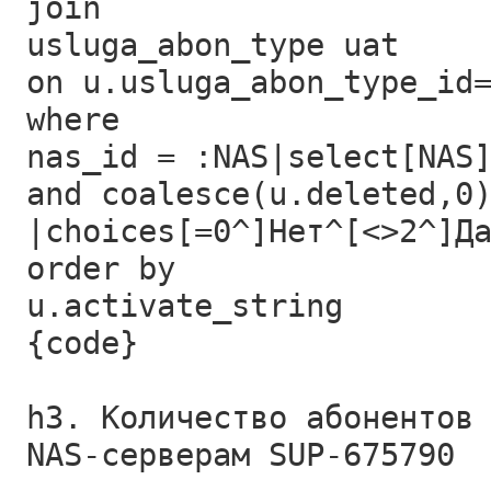
join
usluga_abon_type uat
on u.usluga_abon_type_id
where
nas_id = :NAS|select[NAS
and coalesce(u.deleted,0
|choices[=0^]Нет^[<>2^]Д
order by
u.activate_string
{code}
h3. Количество абонентов
NAS-серверам SUP-675790