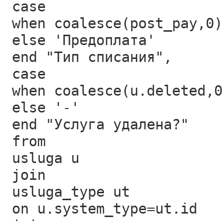
case
when coalesce(post_pay,0
else 'Предоплата'
end "Тип списания",
case
when coalesce(u.deleted,
else '-'
end "Услуга удалена?"
from
usluga u
join
usluga_type ut
on u.system_type=ut.id