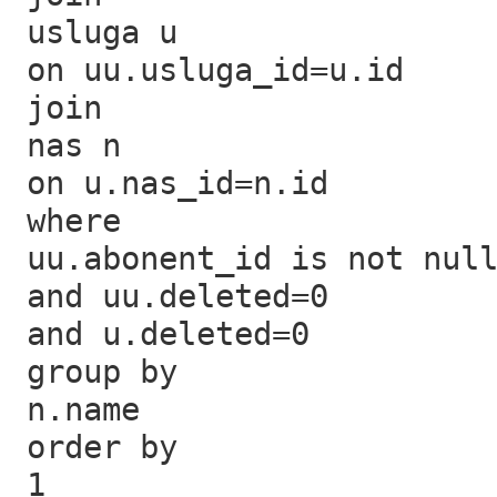
usluga u
on uu.usluga_id=u.id
join
nas n
on u.nas_id=n.id
where
uu.abonent_id is not nul
and uu.deleted=0
and u.deleted=0
group by
n.name
order by
1