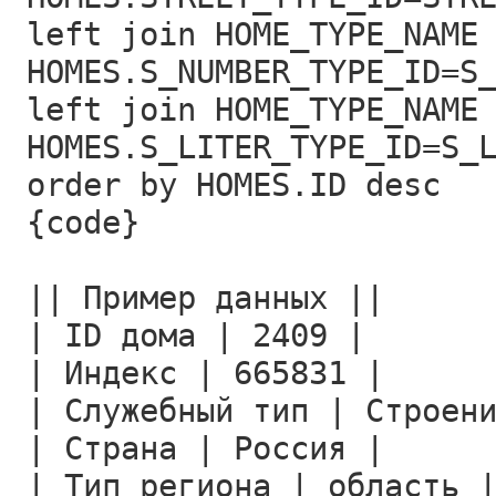
left join HOME_TYPE_NAME
HOMES.S_NUMBER_TYPE_ID=S
left join HOME_TYPE_NAME
HOMES.S_LITER_TYPE_ID=S_
order by HOMES.ID desc
{code}
|| Пример данных ||
| ID дома | 2409 |
| Индекс | 665831 |
| Служебный тип | Строен
| Страна | Россия |
| Тип региона | область 