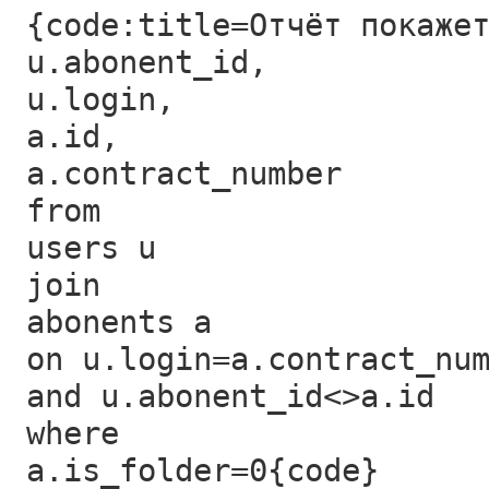
{code:title=Отчёт покаже
u.abonent_id,
u.login,
a.id,
a.contract_number
from
users u
join
abonents a
on u.login=a.contract_nu
and u.abonent_id<>a.id
where
a.is_folder=0{code}