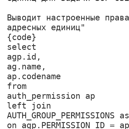
Выводит настроенные прав
адресных единиц"
{code}
select
agp.id,
ag.name,
ap.codename
from
auth_permission ap
left join
AUTH_GROUP_PERMISSIONS a
on agp.PERMISSION_ID = a