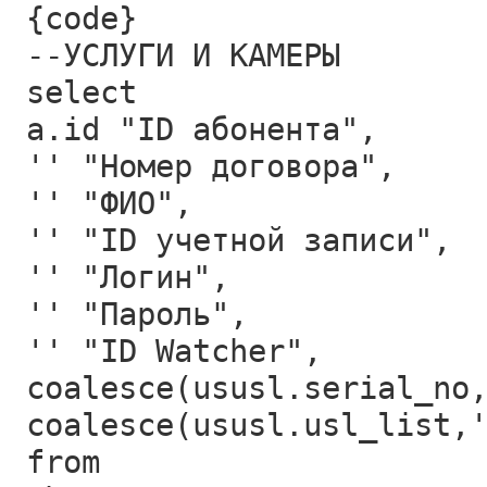
{code}
--УСЛУГИ И КАМЕРЫ
select
a.id "ID абонента",
'' "Номер договора",
'' "ФИО",
'' "ID учетной записи",
'' "Логин",
'' "Пароль",
'' "ID Watcher",
coalesce(ususl.serial_no
coalesce(ususl.usl_list,
from