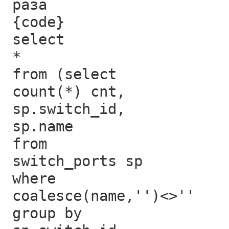
раза
{code}
select
*
from (select
count(*) cnt,
sp.switch_id,
sp.name
from
switch_ports sp
where
coalesce(name,'')<>''
group by