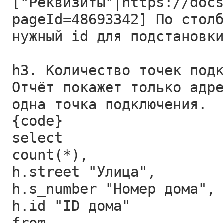
["Реквизиты"|https://doc
pageId=48693342] По стол
нужный id для подстановк
h3. Количество точек под
Отчёт покажет только адр
одна точка подключения.
{code}
select
count(*),
h.street "Улица",
h.s_number "Номер дома",
h.id "ID дома"
from