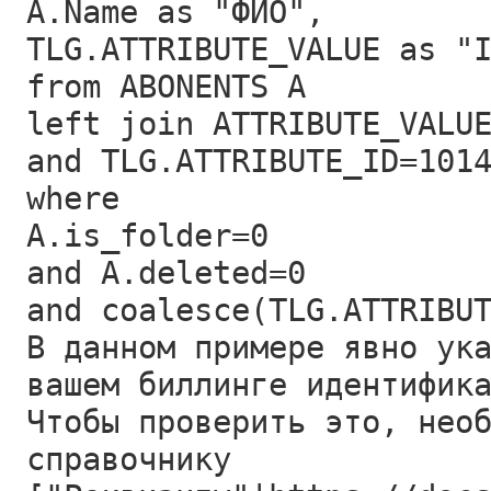
A.Name as "ФИО",
TLG.ATTRIBUTE_VALUE as "
from ABONENTS A
left join ATTRIBUTE_VALU
and TLG.ATTRIBUTE_ID=101
where
A.is_folder=0
and A.deleted=0
and coalesce(TLG.ATTRIBU
В данном примере явно ук
вашем биллинге идентифик
Чтобы проверить это, нео
справочнику