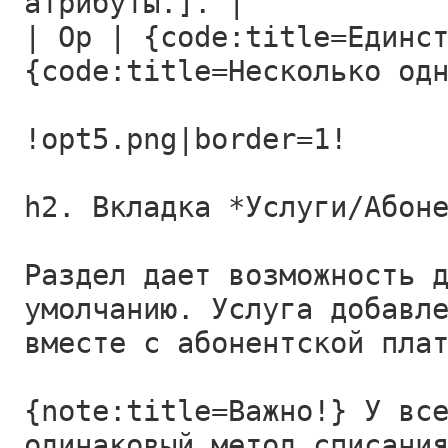
атрибуты.]. |
| Op | {code:title=Единс
{code:title=Несколько од
!opt5.png|border=1!
h2. Вкладка *Услуги/Абон
Раздел дает возможность 
умолчанию. Услуга добавл
вместе с абонентской пла
{note:title=Важно!} У вс
одинаковый метод списани