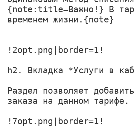
{note:title=Важно!} В та
временем жизни.{note}
!2opt.png|border=1!
h2. Вкладка *Услуги в ка
Раздел позволяет добавит
заказа на данном тарифе.
!7opt.png|border=1!