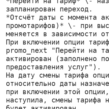
*Перейти на тариф* \- на
запланирован переход.
*Отсчёт даты с момента а
промотарифов)* \- при вы
меняется в зависимости о
При включении опции тари
promo_next "Перейти на т
активирован (заполнено п
предоставления услуг").
На дату смены тарифа опц
относительно даты назнач
при включении этой опции
наступила, смены тарифа 
будет активирован.