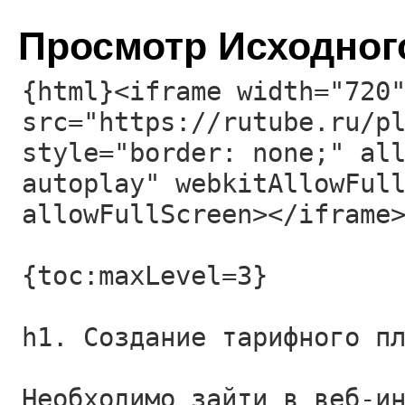
Просмотр Исходног
{html}<iframe width="720
src="https://rutube.ru/p
style="border: none;" al
autoplay" webkitAllowFul
allowFullScreen></iframe
{toc:maxLevel=3}
h1. Создание тарифного п
Необходимо зайти в веб-и