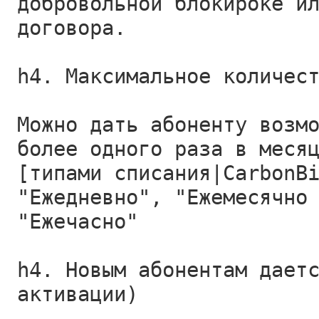
добровольной блокироке и
договора.
h4. Максимальное количес
Можно дать абоненту возм
более одного раза в меся
[типами списания|CarbonB
"Ежедневно", "Ежемесячно
"Ежечасно"
h4. Новым абонентам дает
активации)