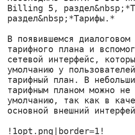
Billing 5, раздел&nbsp;*
раздел&nbsp;*Тарифы.*
В появившемся диалоговом
тарифного плана и вспомо
сетевой интерфейс, котор
умолчанию у пользователе
тарифный план. В небольш
тарифным планом можно не
умолчанию, так как в кач
основной внешний интерфе
!1opt.png|border=1!