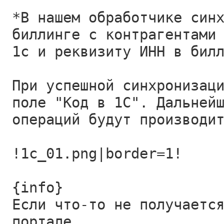
*В нашем обработчике син
биллинге с контрагентами
1с и реквизиту ИНН в бил
При успешной синхронизац
поле "Код в 1С". Дальней
операций будут производи
!1c_01.png|border=1!
{info}
Если что-то не получаетс
портале