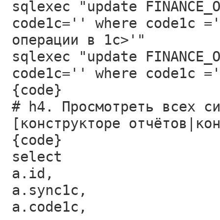
sqlexec "update FINANCE_
code1c='' where code1c =
операции в 1с>'"
sqlexec "update FINANCE_
code1c='' where code1c =
{code}
# h4. Просмотреть всех с
[конструкторе отчётов|ко
{code}
select
a.id,
a.sync1c,
a.code1c,