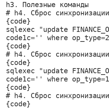
h3. Полезные команды
# h4. Сброс синхронизаци
{code}
sqlexec "update FINANCE_
code1c='' where op_type=
{code}
# h4. Сброс синхронизаци
{code}
sqlexec "update FINANCE_
code1c='' where op_type=
{code}
# h4. Сброс синхронизаци
{code}