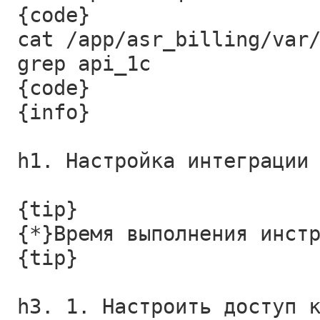
{code}
cat /app/asr_billing/var
grep api_1c
{code}
{info}
h1. Настройка интеграции
{tip}
{*}Время выполнения инст
{tip}
h3. 1. Настроить доступ 