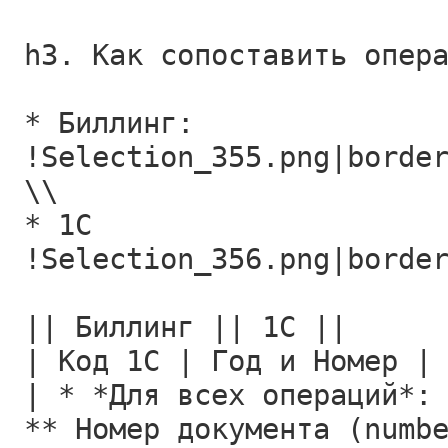
h3. Как сопоставить опер
* Биллинг:
!Selection_355.png|borde
\\
* 1С
!Selection_356.png|borde
|| Биллинг || 1С ||
| Код 1С | Год и Номер |
| * *Для всех операций*:
** Номер документа (numb