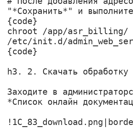
# После добавления адрес
"*Сохранить*" и выполнит
{code}
chroot /app/asr_billing/
/etc/init.d/admin_web_se
{code}
h3. 2. Скачать обработку
Заходите в администратор
*Cписок онлайн документа
!1C_83_download.png|bord