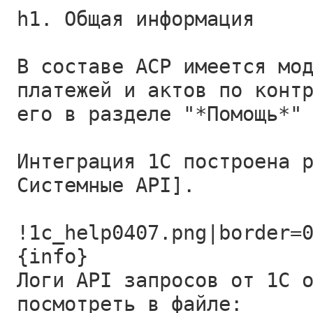
h1. Общая информация
В составе АСР имеется мо
платежей и актов по конт
его в разделе "*Помощь*"
Интеграция 1С построена 
Системные API].
!1c_help0407.png|border=
{info}
Логи API запросов от 1С 
посмотреть в файле: