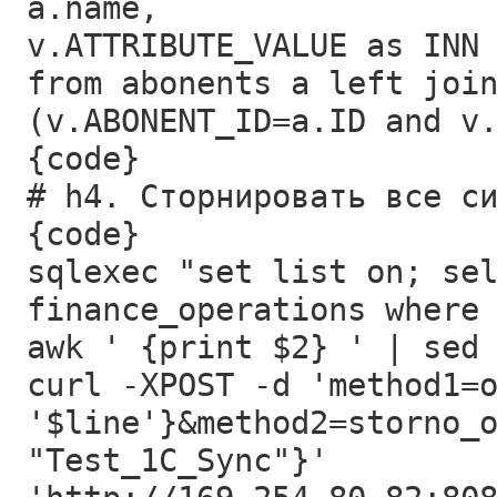
a.name,
v.ATTRIBUTE_VALUE as INN
from abonents a left joi
(v.ABONENT_ID=a.ID and v
{code}
# h4. Сторнировать все с
{code}
sqlexec "set list on; se
finance_operations where
awk ' {print $2} ' | sed
curl -XPOST -d 'method1=
'$line'}&method2=storno_
"Test_1C_Sync"}'