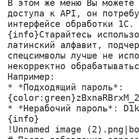
В этом же меню Вы можете
доступа к API, он потреб
интерфейсе обработки 1С.
{info}Старайтесь использ
латинский алфавит, подче
спецсимволы лучше не исп
некорректно обрабатывать
Например:
* *Подходящий пароль*:
{color:green}zBxnaRBrxM_
* *Нерабочий пароль*: D1
{info}
!Unnamed image (2).png|b