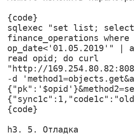
{code}
sqlexec "set list; selec
finance_operations where
op_date<'01.05.2019'" | 
read opid; do curl
"http://169.254.80.82:80
-d 'method1=objects.get&
{"pk":'$opid'}&method2=s
{"sync1c":1,"code1c":"ol
{code}
h3. 5. Отладка