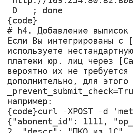
'http://169.254.80.82:80
-D - ; done
{code}
# h4. Добавление выписок
Если Вы интегрированы с 
используете нестандартну
платежи юр. лиц через [C
вероятно их не требуется
дополнительно, для этого
_prevent_submit_check=Tr
например:
{code}curl -XPOST -d 'me
{"abonent_id": 1111, "op
2, "descr": "ПКО из 1С",