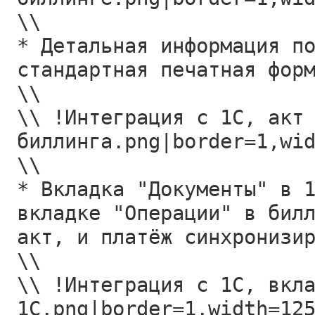
\\
* Детальная информация п
стандартная печатная фор
\\
\\ !Интеграция с 1С, акт
биллинга.png|border=1,wi
\\
* Вкладка "Документы" в 
вкладке "Операции" в бил
акт, и платёж синхронизи
\\
\\ !Интеграция с 1С, вкл
1С.png|border=1,width=12