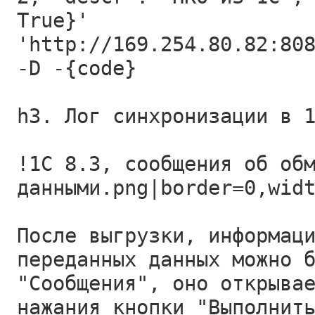
True}'
'http://169.254.80.82:80
-D -{code}
h3. Лог синхронизации в 
!1С 8.3, сообщения об об
данными.png|border=0,wid
После выгрузки, информац
переданных данных можно 
"Сообщения", оно открыва
нажания кнопки "Выполнит