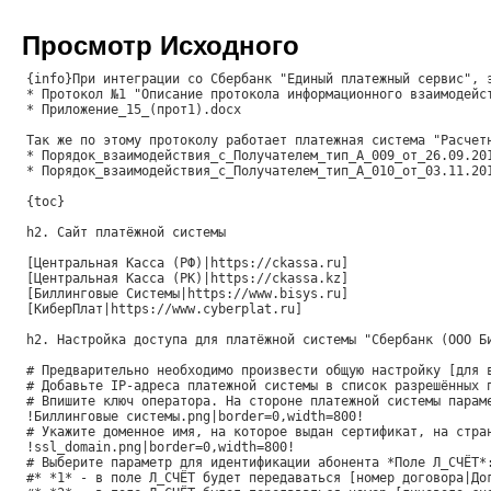
Просмотр Исходного
{info}При интеграции со Сбербанк "Единый платежный сервис", 
* Протокол №1 "Описание протокола информационного взаимодейс
* Приложение_15_(прот1).docx
Так же по этому протоколу работает платежная система "Расчет
* Порядок_взаимодействия_с_Получателем_тип_А_009_от_26.09.20
* Порядок_взаимодействия_с_Получателем_тип_А_010_от_03.11.20
{toc}
h2. Сайт платёжной системы
[Центральная Касса (РФ)|https://ckassa.ru]
[Центральная Касса (РК)|https://ckassa.kz]
[Биллинговые Системы|https://www.bisys.ru]
[КиберПлат|https://www.cyberplat.ru]
h2. Настройка доступа для платёжной системы "Сбербанк (ООО Б
# Предварительно необходимо произвести общую настройку [для 
# Добавьте IP-адреса платежной системы в список разрешённых 
# Впишите ключ оператора. На стороне платежной системы парам
!Биллинговые системы.png|border=0,width=800!
# Укажите доменное имя, на которое выдан сертификат, на стра
!ssl_domain.png|border=0,width=800!
# Выберите параметр для идентификации абонента *Поле Л_СЧЁТ*
#* *1* - в поле Л_СЧЁТ будет передаваться [номер договора|До