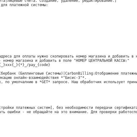
ета|Лицевые счета. Создание, удаление, редактирование.]
 для платежной системы:
адреса для оплаты нужно скопировать номер магазина и добавить в 
- номер магазина и добавить в поле "НОМЕР ЦЕНТРАЛЬНОЙ КАССЫ:"
{_}xxx{_}{*}_/pay_{code}
Сбербанк (Биллинговые Системы)|CarbonBilling:Отображение платежн
икацию онлайн-взаимодействия *"Бисис-3"*.
х, по умолчалнию в *GET* запросе. Наш обработчик использует прин
стройки платежных систем], без необходимости передачи сертификат
ать ошибки - не обращайте на это внимание. Для проверки работосп