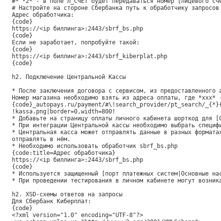
#* *2* - в поле Л_СЧЁТ будет передаваться номер [лицевого сч
# Настройте на стороне Сбербанка путь к обработчику запросов
Адрес обработчика:
{code}
https://<ip биллинга>:2443/sbrf_bs.php
{code}
Если не заработает, попробуйте такой:
{code}
https://<ip биллинга>:2443/sbrf_kiberplat.php
{code}
h2. Подключение Центральной Кассы
* После заключения договора с сервисом, из предоставленного 
Номер магазина необходимо взять из адреса оплаты, где *xxx* 
{code}_autopays.ru/payment/#\!search_provider/pt_search/_{*}
!kassa.png|border=0,width=800!
* Добавьте на страницу оплаты личного кабинета шорткод для [
* При интеграции Центральной кассы необходимо выбрать специф
* Центральная касса может отправлять данные в разных формата
отправлять в нём.
* Необходимо использовать обработчик sbrf_bs.php
{code:title=Адрес обработчика}
https://<ip биллинга>:2443/sbrf_bs.php
{code}
* Используется защищенный [порт платежных систем|Основные на
* При проведении тестирования в личном кабинете могут возник
h2. XSD-схемы ответов на запросы
Для Сбербанк Киберплат:
{code}
<?xml version="1.0" encoding="UTF-8"?>