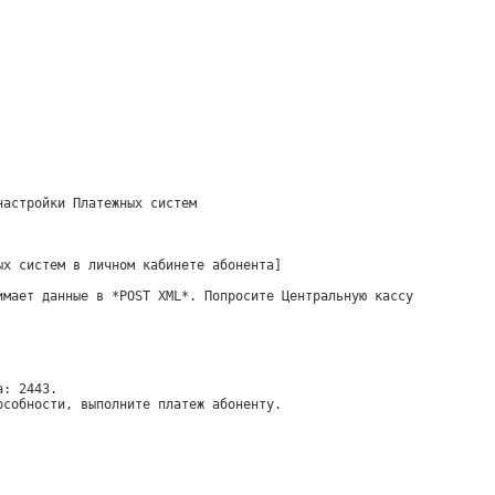
настройки Платежных систем
ых систем в личном кабинете абонента]
имает данные в *POST XML*. Попросите Центральную кассу
а: 2443.
особности, выполните платеж абоненту.