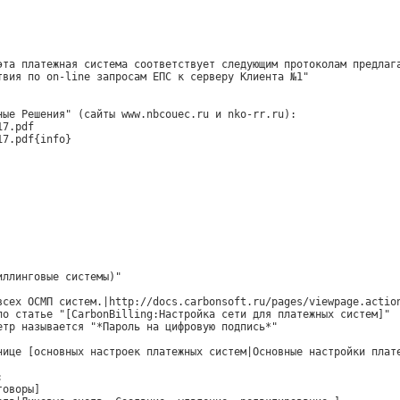
эта платежная система соответствует следующим протоколам предлаг
твия по on-line запросам ЕПС к серверу Клиента №1"
ные Решения" (сайты www.nbcouec.ru и nko-rr.ru):
17.pdf
17.pdf{info}
иллинговые системы)"
всех ОСМП систем.|http://docs.carbonsoft.ru/pages/viewpage.actio
по статье "[CarbonBilling:Настройка сети для платежных систем]"
етр называется "*Пароль на цифровую подпись*"
нице [основных настроек платежных систем|Основные настройки плат
:
говоры]