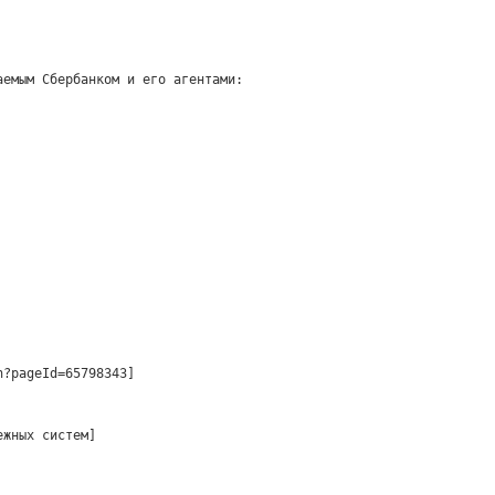
аемым Сбербанком и его агентами:
n?pageId=65798343]
ежных систем]