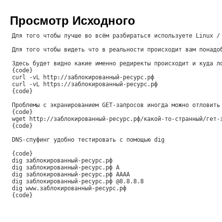
Просмотр Исходного
Для того чтобы лучше во всём разбираться используете Linux /
Для того чтобы видеть что в реальности происходит вам понадо
Здесь будет видно какие именно редиректы происходит и куда л
{code}
curl -vL http://заблокированный-ресурс.рф
curl -vL https://заблокированный-ресурс.рф
{code}
Проблемы с экранированием GET-запросов иногда можно отловить
{code}
wget http://заблокированный-ресурс.рф/какой-то-странный/гет-
{code}
DNS-спуфинг удобно тестировать с помощью dig
{code}
dig заблокированный-ресурс.рф
dig заблокированный-ресурс.рф A
dig заблокированный-ресурс.рф AAAA
dig заблокированный-ресурс.рф @8.8.8.8
dig www.заблокированный-ресурс.рф
{code}