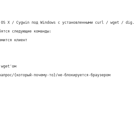
 OS X / Cygwin под Windows с установленными curl / wget / dig.
бятся следующие команды:
омится клиент
 wget'ом
запрос/{который-почему-то}/не-блокируется-браузером