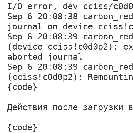
I/O error, dev cciss/c0d
Sep 6 20:08:38 carbon_re
journal on device cciss!
Sep 6 20:08:39 carbon_re
(device cciss!c0d0p2): e
aborted journal
Sep 6 20:08:39 carbon_re
(cciss!c0d0p2): Remounti
{code}
Действия после загрузки 
{code}