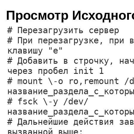
Просмотр Исходног
# Перезагрузить сервер
# При перезагрузке, при 
клавишу "e"
# Добавить в строчку, на
через пробел init 1
# mount \-o ro,remount /
название_раздела_c_котор
# fsck \-y /dev/
название_раздела_c_котор
# Дальнейшие действия за
вызванной выше: