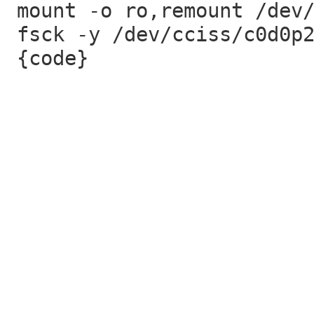
mount -o ro,remount /dev
fsck -y /dev/cciss/c0d0p
{code}