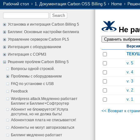
Рабочий стол
1. Документация Carbon OSS Billing 5
Home
Решени
Установка и интеграция Carbon Billing 5
Не ра
Биллинг. Основные настройки биллинга
Управление сервером Carbon PL5
Верси
Интеграция с оборудованием
ТЕКУ
Интеграция с СОРМ3
Решение проблем Carbon Billing 5
v. 5
Вопросы одной строкой.
v. 4
Проблемы с оборудованием
v. 3
FAQ по установке с USB
v. 2
Feedback
Wordpress attack.Медленно работает
v. 1
Биллинг и Биллинг+Софтроутер
Абонент не блокируется! Услуга
<< Возврат к стран
доступна, но не должа быть!
Абонентская плата не списывается!
Абоненты не могут авторизоваться
Биллинг медленно работает