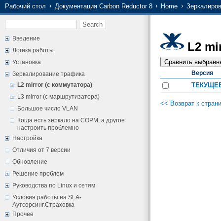
Рабочий стол
Документация Carbon Reductor 8
Home
Зеркалиров
Введение
L2 mi
Логика работы
Установка
Версия
Зеркалирование трафика
L2 mirror (с коммутатора)
ТЕКУЩЕ
L3 mirror (с маршрутизатора)
<< Возврат к стран
Большое число VLAN
Когда есть зеркало на СОРМ, а другое
настроить проблемно
Настройка
Отличия от 7 версии
Обновление
Решение проблем
Руководства по Linux и сетям
Условия работы на SLA-
Аутсорсинг.Страховка
Прочее