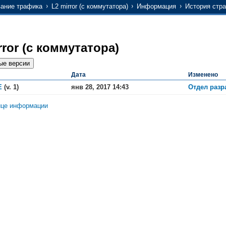
ание трафика
L2 mirror (с коммутатора)
Информация
История стр
rror (с коммутатора)
Дата
Изменено
Е
(v. 1)
янв 28, 2017 14:43
Отдел разр
ице информации