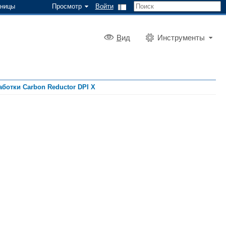
аницы
Просмотр
Войти
В
ид
Инструменты
аботки Carbon Reductor DPI X