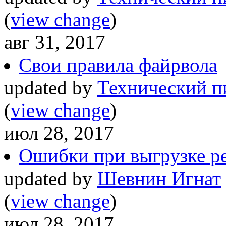
(
view change
)
авг 31, 2017
Свои правила файрвола
updated by
Технический п
(
view change
)
июл 28, 2017
Ошибки при выгрузке р
updated by
Шевнин Игнат
(
view change
)
июл 28, 2017