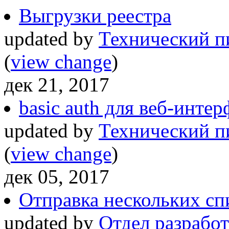
Выгрузки реестра
updated by
Технический п
(
view change
)
дек 21, 2017
basic auth для веб-интер
updated by
Технический п
(
view change
)
дек 05, 2017
Отправка нескольких сп
updated by
Отдел разработ