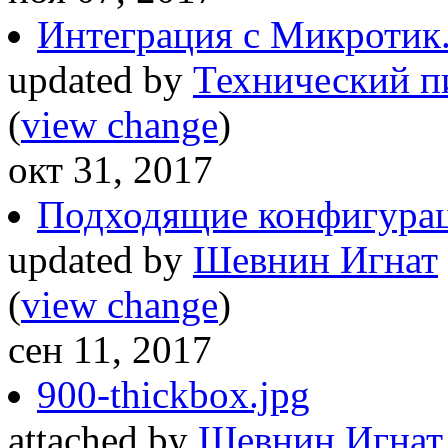
Интеграция с Микротик. 
updated by
Технический п
(
view change
)
окт 31, 2017
Подходящие конфигура
updated by
Шевнин Игнат
(
view change
)
сен 11, 2017
900-thickbox.jpg
attached by
Шевнин Игнат