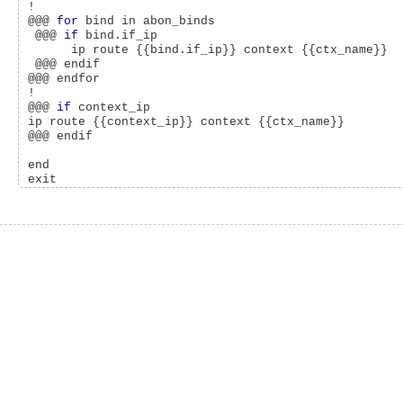
!

@@@ 
for
 bind in abon_binds

 @@@ 
if
 bind.if_ip

      ip route {{bind.if_ip}} context {{ctx_name}}

 @@@ endif

@@@ endfor

!

@@@ 
if
 context_ip

ip route {{context_ip}} context {{ctx_name}}

@@@ endif

end
