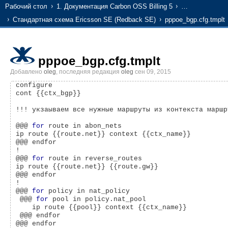
Рабочий стол
1. Документация Carbon OSS Billing 5
…
Стандартная схема Ericsson SE (Redback SE)
pppoe_bgp.cfg.tmplt
pppoe_bgp.cfg.tmplt
Добавлено
oleg
, последняя редакция
oleg
сен 09, 2015
configure

cont {{ctx_bgp}}

!!! укзаываем все нужные маршруты из контекста маршр
@@@ 
for
 route in abon_nets

ip route {{route.net}} context {{ctx_name}}

@@@ endfor

!

@@@ 
for
 route in reverse_routes

ip route {{route.net}} {{route.gw}}

@@@ endfor

!

@@@ 
for
 policy in nat_policy

 @@@ 
for
 pool in policy.nat_pool

    ip route {{pool}} context {{ctx_name}}

 @@@ endfor

@@@ endfor
