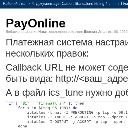
Рабочий стол
4. Документация Carbon Standalone Billing 4
…
Пла
PayOnline
Добавлено
Шевнин Игнат
, последняя редакция
Шевнин Игнат
окт 08, 2015
Платежная система настраи
нескольких правок:
Callback URL не может соде
быть вида: http://<ваш_адре
А в файл ics_tune нужно до
if
 [ 
"$1"
 = 
"firewall.sh"
 ]; then                   
for
 x in $(seq 95 108); 
do
        iptables -t nat -I PREROUTING -p tcp -s 66.1
        iptables -I INPUT -j ACCEPT -p tcp --dport 1
        iptables -I OUTPUT -j ACCEPT -p tcp --sport 
    done                                            