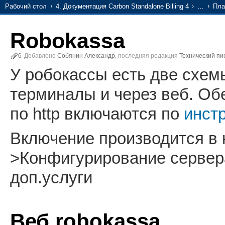
Рабочий стол
4. Документация Carbon Standalone Billing 4
…
Пла
Robokassa
6
Добавлено
Собянин Александр
, последняя редакция
Технический пи
У робокассы есть две схем
терминалы и через веб. Обе
по http включаются по
инст
Включение производится в
>Конфигурирование сервер
доп.услуги
Веб robokassa