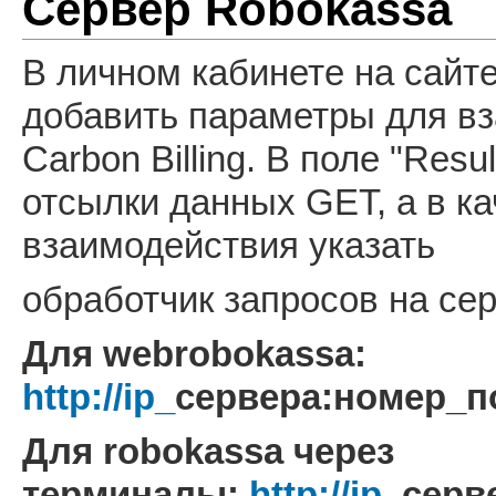
Сервер Robokassa
В личном кабинете на сайт
добавить параметры для в
Carbon Billing. В поле "Res
отсылки данных GET, а в к
взаимодействия указать
обработчик запросов на се
Для webrobokassa:
http://ip_
сервера:номер_п
Для robokassa через
терминалы:
http://ip_
серв