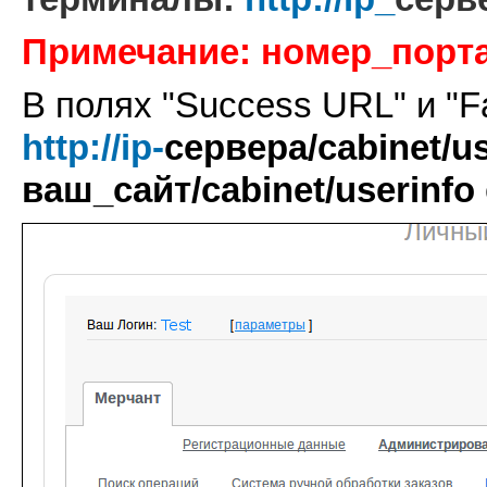
Примечание: номер_порта
В полях "Success URL" и "F
http://ip-
сервера/cabinet/us
ваш_сайт
/cabinet/userinfo