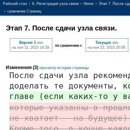
Рабочий стол
6. Регистрация узла связи
Home
Этап 7. После сд
сравнение Страниц
Этап 7. После сдачи узла связи.
Версия 1
osv
Текущая
osv
по сравнению с
на ноя 11, 2010 14:29.
на ноя 22, 2010 20:09.
Изменения (3)
просмотр истории страницы
После сдачи узла рекомен
доделать те документы,
к
главе (если каких-то у в
которые указанны в прошл
не хватает – на будущее)
Кроме того, в конце кажд