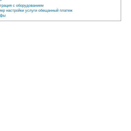
P
грация с оборудованием
ер настройки услуги обещанный платеж
ифы