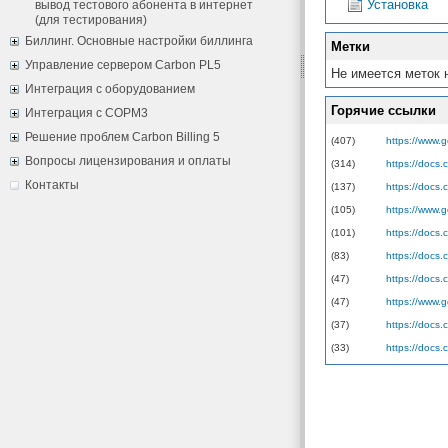
Установка
вывод тестового абонента в интернет
(для тестирования)
Биллинг. Основные настройки биллинга
Метки
Управление сервером Carbon PL5
Не имеется меток 
Интеграция с оборудованием
Горячие ссылки
Интеграция с СОРМ3
Решение проблем Carbon Billing 5
(407)
https://www.g
Вопросы лицензирования и оплаты
(314)
https://docs
Контакты
(137)
https://docs.
(105)
https://www.
(101)
https://docs
(83)
https://docs
(47)
https://docs
(47)
https://www.
(37)
https://docs.
(33)
https://docs