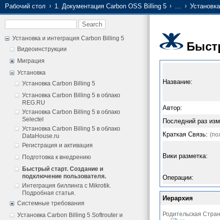
Рабочий стол
1. Документация Carbon OSS Billing 5
…
Установка
Установка и интеграция Carbon Billing 5
Быстр
Видеоинструкции
Миграция
Установка
Название:
Установка Carbon Billing 5
Установка Carbon Billing 5 в облако
REG.RU
Автор:
Установка Carbon Billing 5 в облако
Selectel
Последний раз изм
Установка Carbon Billing 5 в облако
Краткая Связь:
(по
DataHouse.ru
Регистрация и активация
Вики разметка:
Подготовка к внедрению
Быстрый старт. Создание и
подключение пользователя.
Операции:
Интеграция биллинга с Mikrotik.
Подробная статья.
Иерархия
Системные требования
Родительская Стра
Установка Carbon Billing 5 Softrouter и