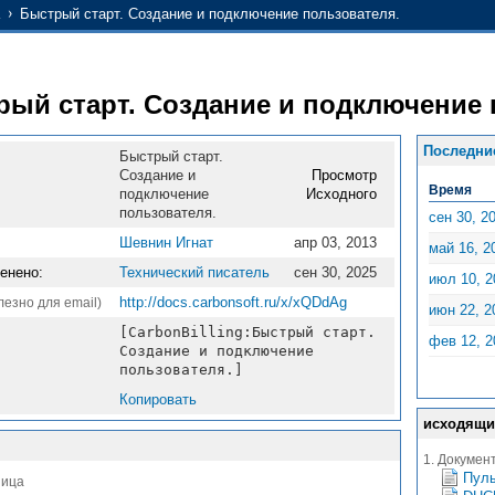
Быстрый старт. Создание и подключение пользователя.
ый старт. Создание и подключение 
Последни
Быстрый старт.
Создание и
Просмотр
Время
подключение
Исходного
пользователя.
сен 30, 2
Шевнин Игнат
апр 03, 2013
май 16, 2
енено:
Технический писатель
сен 30, 2025
июл 10, 2
http://docs.carbonsoft.ru/x/xQDdAg
лезно для email)
июн 22, 2
[CarbonBilling:Быстрый старт.
фев 12, 2
Создание и подключение
пользователя.]
Копировать
исходящи
1. Документ
Пулы
ница