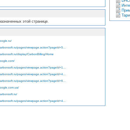
DHC
Инте
Прим
Тар
назначенных этой странице.
oogle.ru/
.carbonsoft.ru/pages/viewpage.action?pageId=5...
carbonsoft.ru/display/CarbonBilling/Home
google.com/
.carbonsoft.ru/pages/viewpage.action?pageId=1...
.carbonsoft.ru/pages/viewpage.action?pageId=4...
.carbonsoft.ru/pages/viewpage.action?pageId=6...
google.com.ua/
carbonsoft.ru/
.carbonsoft.ru/pages/viewpage.action?pageId=4...